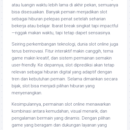
atau luangin waktu lebih lama di akhir pekan, semuanya
bisa disesuaikan. Banyak pemain menjadikan slot
sebagai hiburan pelepas penat setelah seharian
bekerja atau belajar. Ibarat break singkat tapi impactful
—nggak makan waktu, tapi tetap dapet sensasinya.
Seiring perkembangan teknologi, dunia slot online juga
terus berinovasi. Fitur interaktif makin canggih, tema
game makin kreatif, dan sistem permainan semakin
user-friendly. Ke depannya, slot diprediksi akan tetap
relevan sebagai hiburan digital yang adaptif dengan
tren dan kebutuhan pemain. Selama dimainkan secara
bijak, slot bisa menjadi pilihan hiburan yang
menyenangkan.
Kesimpulannya, permainan slot online menawarkan
kombinasi antara kemudahan, visual menarik, dan
pengalaman bermain yang dinamis. Dengan pilihan
game yang beragam dan dukungan layanan yang