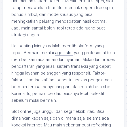
dan biarkan sistem bekerja. Meski terlihat simpel, slot
tetap menawarkan fitur-fitur menarik seperti free spin,
bonus simbol, dan mode khusus yang bisa
meningkatkan peluang mendapatkan hasil optimal.
Jadi, main santai boleh, tapi tetap ada ruang buat
strategi ringan.
Hal penting lainnya adalah memilih platform yang
tepat. Bermain melalui
agen slot
yang profesional bisa
memberikan rasa aman dan nyaman. Mulai dari proses
pendaftaran yang jelas, sistem transaksi yang cepat,
hingga layanan pelanggan yang responsif. Faktor-
faktor ini sering kali jadi penentu apakah pengalaman
bermain terasa menyenangkan atau malah bikin ribet.
Karena itu, pemain cerdas biasanya lebih selektif
sebelum mulai bermain.
Slot online juga unggul dari segi fleksibilitas. Bisa
dimainkan kapan saja dan di mana saja, selama ada
koneksi internet. Mau main sebentar buat refreshing