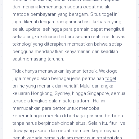
dan menarik kemenangan secara cepat melalui
metode pembayaran yang beragam. Situs togel ini
juga dikenal dengan transparansi hasil keluaran yang
selalu update, sehingga para pemain dapat mengikuti
setiap angka keluaran terbaru secara real-time. Inovasi
teknologi yang diterapkan memastikan bahwa setiap
pengguna mendapatkan kenyamanan dan keadilan
saat memasang taruhan.
Tidak hanya menawarkan layanan terbaik, Waktogel
juga menyediakan berbagai jenis permainan
togel
online
yang menarik dan variatif. Mulai dari angka
keluaran Hongkong, Sydney, hingga Singapore, semua
tersedia lengkap dalam satu platform. Hal ini
memudahkan para bettor untuk mencoba
keberuntungan mereka di berbagai pasaran berbeda
tanpa harus berpindah-pindah situs. Selain itu, fitur live
draw yang akurat dan cepat memberi kepercayaan
penuh kepada pemain dalam menyusun strategi dan