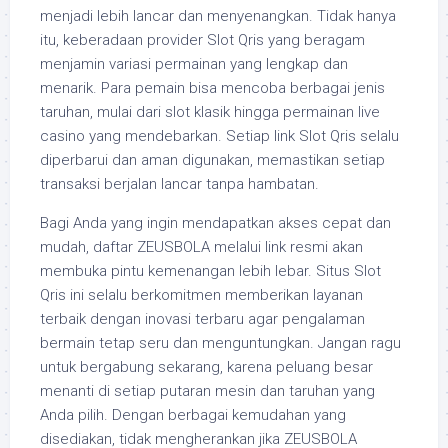
menjadi lebih lancar dan menyenangkan. Tidak hanya
itu, keberadaan provider Slot Qris yang beragam
menjamin variasi permainan yang lengkap dan
menarik. Para pemain bisa mencoba berbagai jenis
taruhan, mulai dari slot klasik hingga permainan live
casino yang mendebarkan. Setiap link Slot Qris selalu
diperbarui dan aman digunakan, memastikan setiap
transaksi berjalan lancar tanpa hambatan.
Bagi Anda yang ingin mendapatkan akses cepat dan
mudah, daftar ZEUSBOLA melalui link resmi akan
membuka pintu kemenangan lebih lebar. Situs Slot
Qris ini selalu berkomitmen memberikan layanan
terbaik dengan inovasi terbaru agar pengalaman
bermain tetap seru dan menguntungkan. Jangan ragu
untuk bergabung sekarang, karena peluang besar
menanti di setiap putaran mesin dan taruhan yang
Anda pilih. Dengan berbagai kemudahan yang
disediakan, tidak mengherankan jika ZEUSBOLA