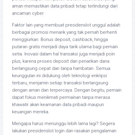
aman memastikan data pribadi tetap terlindungi dari
ancaman cyber.
Faktor lain yang membuat presidenslot unggul adalah
berbagai promosi menarik yang tak pernah berhenti
menggiurkan. Bonus deposit, cashback, hingga
putaran gratis menjadi daya tarik utama bagi pemain
setia. Inovasi dalam hal transaksi juga menjadi poin
plus, karena proses deposit dan penarikan dana
berlangsung cepat dan tanpa hambatan. Semua
keunggulan ini didukung oleh teknologi enkripsi
terbaru, menjamin setiap transaksi berlangsung
dengan aman dan terpercaya. Dengan begitu, pemain
dapat fokus menikmati permainan tanpa merasa
khawatir akan keamanan data pribadi maupun
keuangan mereka.
Mengapa harus menunggu lebih lama lagi? Segera
lakukan presidenslot login dan rasakan pengalaman