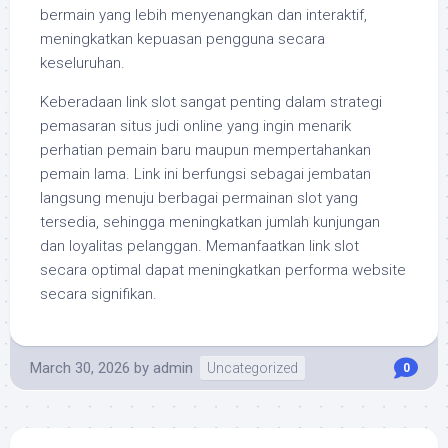
bermain yang lebih menyenangkan dan interaktif,
meningkatkan kepuasan pengguna secara
keseluruhan.
Keberadaan link slot sangat penting dalam strategi
pemasaran situs judi online yang ingin menarik
perhatian pemain baru maupun mempertahankan
pemain lama. Link ini berfungsi sebagai jembatan
langsung menuju berbagai permainan slot yang
tersedia, sehingga meningkatkan jumlah kunjungan
dan loyalitas pelanggan. Memanfaatkan link slot
secara optimal dapat meningkatkan performa website
secara signifikan.
March 30, 2026
by
admin
Uncategorized
0