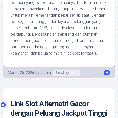
bermain yang berbeda dari biasanya. Platform ini tidak
hanya menawarkan hiburan, tetapi juga peluang besar
untuk meraih kemenangan besar setiap saat. Dengan
berbagai fitur canggih dan layanan pelanggan yang
siap membantu 24/7, tidak ada alasan untuk ragu
bergabung. Bergabunglah sekarang dan buktikan
sendiri mengapa presidenslot menjadi pilihan utama
para penjudi daring yang menginginkan kenyamanan,
keamanan, dan peluang meraih jackpot fantastis.
March 25, 2026
by
admin
Uncategorized
0
Link Slot Alternatif Gacor
dengan Peluang Jackpot Tinggi