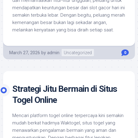
dan memanfaatkan fitur-fitur unggulan, peluang untuk
mendapatkan keuntungan besar dari slot gacor hari ini
semakin terbuka lebar. Dengan begitu, peluang meraih
kemenangan besar bukan lagi sekadar angan,
melainkan kenyataan yang bisa diraih setiap saat.
March 27, 2026
by
admin
Uncategorized
0
Strategi Jitu Bermain di Situs
Togel Online
Mencari platform togel online terpercaya kini semakin
mudah berkat hadirnya Waktogel, situs togel yang
menawarkan pengalaman bermain yang aman dan
menguntungkan. Dengan berbagai fitur lengkap,