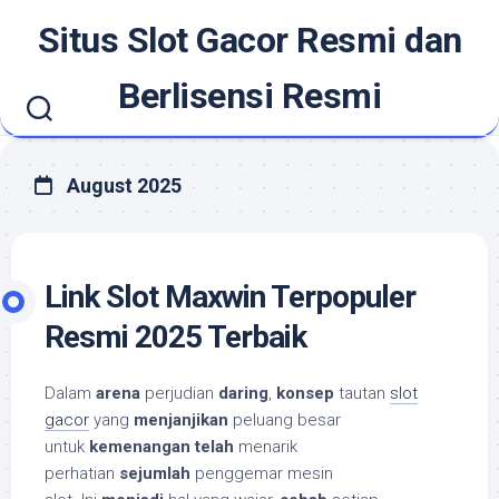
Skip
Situs Slot Gacor Resmi dan
to
content
Berlisensi Resmi
August 2025
Link Slot Maxwin Terpopuler
Resmi 2025 Terbaik
Dalam
arena
perjudian
daring
,
konsep
tautan
slot
gacor
yang
menjanjikan
peluang besar
untuk
kemenangan telah
menarik
perhatian
sejumlah
penggemar mesin