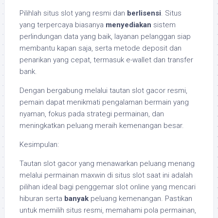
Pilihlah situs slot yang resmi dan
berlisensi
. Situs
yang terpercaya biasanya
menyediakan
sistem
perlindungan data yang baik, layanan pelanggan siap
membantu kapan saja, serta metode deposit dan
penarikan yang cepat, termasuk e-wallet dan transfer
bank.
Dengan bergabung melalui tautan slot gacor resmi,
pemain dapat menikmati pengalaman bermain yang
nyaman, fokus pada strategi permainan, dan
meningkatkan peluang meraih kemenangan besar.
Kesimpulan:
Tautan slot gacor yang menawarkan peluang menang
melalui permainan maxwin di situs slot saat ini adalah
pilihan ideal bagi penggemar slot online yang mencari
hiburan serta
banyak
peluang kemenangan. Pastikan
untuk memilih situs resmi, memahami pola permainan,