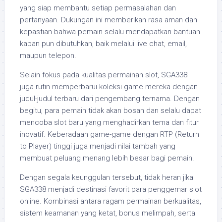
yang siap membantu setiap permasalahan dan
pertanyaan. Dukungan ini memberikan rasa aman dan
kepastian bahwa pemain selalu mendapatkan bantuan
kapan pun dibutuhkan, baik melalui live chat, email,
maupun telepon.
Selain fokus pada kualitas permainan slot, SGA338
juga rutin memperbarui koleksi game mereka dengan
judul-judul terbaru dari pengembang ternama. Dengan
begitu, para pemain tidak akan bosan dan selalu dapat
mencoba slot baru yang menghadirkan tema dan fitur
inovatif. Keberadaan game-game dengan RTP (Return
to Player) tinggi juga menjadi nilai tambah yang
membuat peluang menang lebih besar bagi pemain.
Dengan segala keunggulan tersebut, tidak heran jika
SGA338 menjadi destinasi favorit para penggemar slot
online. Kombinasi antara ragam permainan berkualitas,
sistem keamanan yang ketat, bonus melimpah, serta