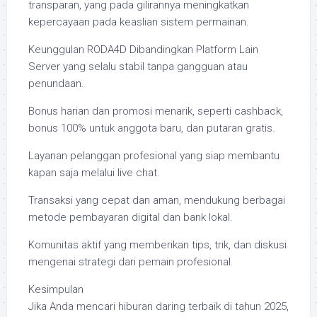
transparan, yang pada gilirannya meningkatkan
kepercayaan pada keaslian sistem permainan.
Keunggulan RODA4D Dibandingkan Platform Lain
Server yang selalu stabil tanpa gangguan atau
penundaan.
Bonus harian dan promosi menarik, seperti cashback,
bonus 100% untuk anggota baru, dan putaran gratis.
Layanan pelanggan profesional yang siap membantu
kapan saja melalui live chat.
Transaksi yang cepat dan aman, mendukung berbagai
metode pembayaran digital dan bank lokal.
Komunitas aktif yang memberikan tips, trik, dan diskusi
mengenai strategi dari pemain profesional.
Kesimpulan
Jika Anda mencari hiburan daring terbaik di tahun 2025,