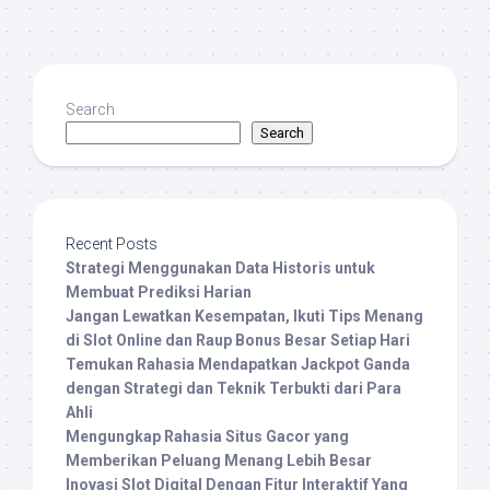
Search
Search
Recent Posts
Strategi Menggunakan Data Historis untuk
Membuat Prediksi Harian
Jangan Lewatkan Kesempatan, Ikuti Tips Menang
di Slot Online dan Raup Bonus Besar Setiap Hari
Temukan Rahasia Mendapatkan Jackpot Ganda
dengan Strategi dan Teknik Terbukti dari Para
Ahli
Mengungkap Rahasia Situs Gacor yang
Memberikan Peluang Menang Lebih Besar
Inovasi Slot Digital Dengan Fitur Interaktif Yang