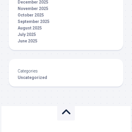
December 2025
November 2025
October 2025
September 2025
August 2025
July 2025
June 2025
Categories
Uncategorized