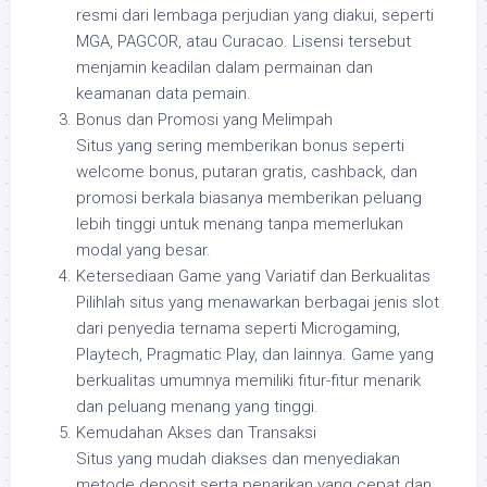
resmi dari lembaga perjudian yang diakui, seperti
MGA, PAGCOR, atau Curacao. Lisensi tersebut
menjamin keadilan dalam permainan dan
keamanan data pemain.
Bonus dan Promosi yang Melimpah
Situs yang sering memberikan bonus seperti
welcome bonus, putaran gratis, cashback, dan
promosi berkala biasanya memberikan peluang
lebih tinggi untuk menang tanpa memerlukan
modal yang besar.
Ketersediaan Game yang Variatif dan Berkualitas
Pilihlah situs yang menawarkan berbagai jenis slot
dari penyedia ternama seperti Microgaming,
Playtech, Pragmatic Play, dan lainnya. Game yang
berkualitas umumnya memiliki fitur-fitur menarik
dan peluang menang yang tinggi.
Kemudahan Akses dan Transaksi
Situs yang mudah diakses dan menyediakan
metode deposit serta penarikan yang cepat dan