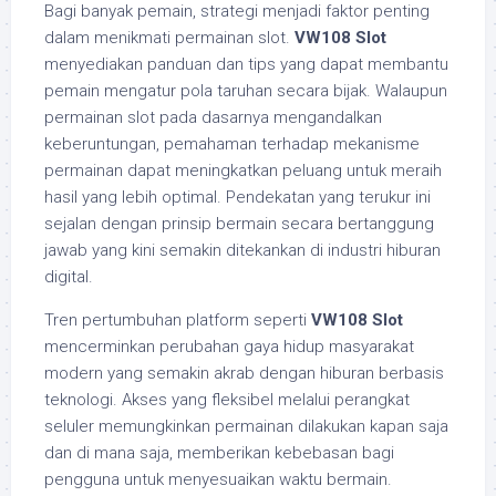
Bagi banyak pemain, strategi menjadi faktor penting
dalam menikmati permainan slot.
VW108 Slot
menyediakan panduan dan tips yang dapat membantu
pemain mengatur pola taruhan secara bijak. Walaupun
permainan slot pada dasarnya mengandalkan
keberuntungan, pemahaman terhadap mekanisme
permainan dapat meningkatkan peluang untuk meraih
hasil yang lebih optimal. Pendekatan yang terukur ini
sejalan dengan prinsip bermain secara bertanggung
jawab yang kini semakin ditekankan di industri hiburan
digital.
Tren pertumbuhan platform seperti
VW108 Slot
mencerminkan perubahan gaya hidup masyarakat
modern yang semakin akrab dengan hiburan berbasis
teknologi. Akses yang fleksibel melalui perangkat
seluler memungkinkan permainan dilakukan kapan saja
dan di mana saja, memberikan kebebasan bagi
pengguna untuk menyesuaikan waktu bermain.