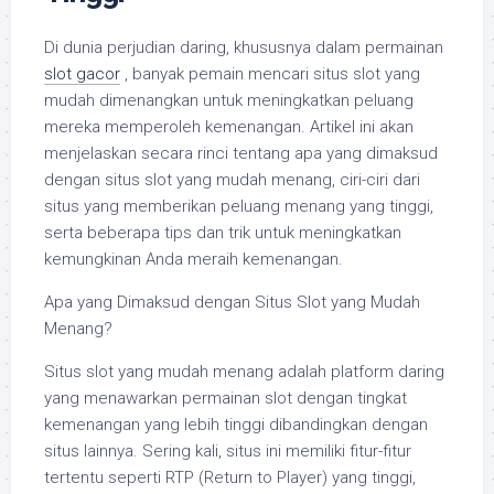
Di dunia perjudian daring, khususnya dalam permainan
slot gacor
, banyak pemain mencari situs slot yang
mudah dimenangkan untuk meningkatkan peluang
mereka memperoleh kemenangan. Artikel ini akan
menjelaskan secara rinci tentang apa yang dimaksud
dengan situs slot yang mudah menang, ciri-ciri dari
situs yang memberikan peluang menang yang tinggi,
serta beberapa tips dan trik untuk meningkatkan
kemungkinan Anda meraih kemenangan.
Apa yang Dimaksud dengan Situs Slot yang Mudah
Menang?
Situs slot yang mudah menang adalah platform daring
yang menawarkan permainan slot dengan tingkat
kemenangan yang lebih tinggi dibandingkan dengan
situs lainnya. Sering kali, situs ini memiliki fitur-fitur
tertentu seperti RTP (Return to Player) yang tinggi,