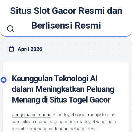
Skip
Situs Slot Gacor Resmi dan
to
content
Berlisensi Resmi
April 2026
Keunggulan Teknologi AI
dalam Meningkatkan Peluang
Menang di Situs Togel Gacor
pengeluaran macau
Situs togel gacor menjadi salah
satu pilihan utama bagi para pecinta togel yang ingin
meraih kemenangan dengan peluang besar.