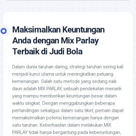
Maksimalkan Keuntungan
Anda dengan Mix Parlay
Terbaik di Judi Bola
Dalam dunia taruhan daring, strategi taruhan sering kali
menjadi kunci utama untuk meningkatkan peluang
kemenangan. Salah satu metode yang sedang naik
daun adalah MIX PARLAY, sebuah pendekatan menarik
yang mampu memberikan keuntungan besar dalam
waktu singkat. Dengan menggabungkan beberapa
pertandingan sekaligus dalam satu tiket, pemain dapat
memaksimalkan potensi kemenangan hanya dengan
satu taruhan. Keberhasilan dalam melakukan MIX
PARLAY tidak hanya bergantung pada keberuntungan,