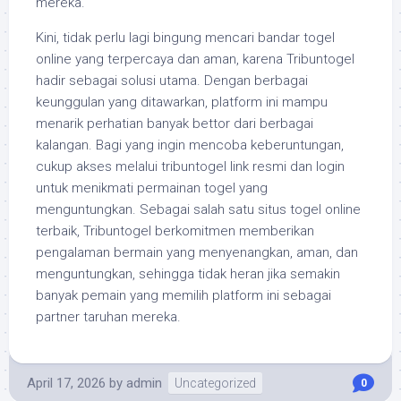
mereka.
Kini, tidak perlu lagi bingung mencari bandar togel
online yang terpercaya dan aman, karena Tribuntogel
hadir sebagai solusi utama. Dengan berbagai
keunggulan yang ditawarkan, platform ini mampu
menarik perhatian banyak bettor dari berbagai
kalangan. Bagi yang ingin mencoba keberuntungan,
cukup akses melalui tribuntogel link resmi dan login
untuk menikmati permainan togel yang
menguntungkan. Sebagai salah satu situs togel online
terbaik, Tribuntogel berkomitmen memberikan
pengalaman bermain yang menyenangkan, aman, dan
menguntungkan, sehingga tidak heran jika semakin
banyak pemain yang memilih platform ini sebagai
partner taruhan mereka.
April 17, 2026
by
admin
Uncategorized
0