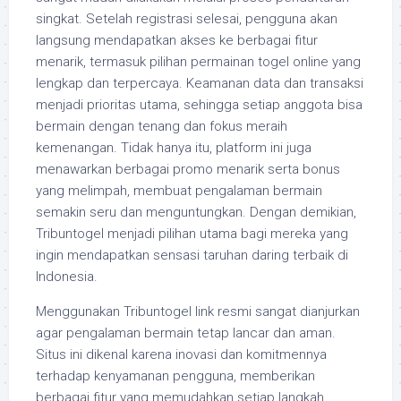
singkat. Setelah registrasi selesai, pengguna akan
langsung mendapatkan akses ke berbagai fitur
menarik, termasuk pilihan permainan togel online yang
lengkap dan terpercaya. Keamanan data dan transaksi
menjadi prioritas utama, sehingga setiap anggota bisa
bermain dengan tenang dan fokus meraih
kemenangan. Tidak hanya itu, platform ini juga
menawarkan berbagai promo menarik serta bonus
yang melimpah, membuat pengalaman bermain
semakin seru dan menguntungkan. Dengan demikian,
Tribuntogel menjadi pilihan utama bagi mereka yang
ingin mendapatkan sensasi taruhan daring terbaik di
Indonesia.
Menggunakan Tribuntogel link resmi sangat dianjurkan
agar pengalaman bermain tetap lancar dan aman.
Situs ini dikenal karena inovasi dan komitmennya
terhadap kenyamanan pengguna, memberikan
berbagai fitur yang memudahkan setiap langkah