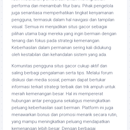
performa dan menambah fitur baru. Pihak pengelola
juga senantiasa memperhatikan tingkat kenyamanan
pengguna, termasuk dalam hal navigasi dan tampilan
visual. Semua ini menjadikan situs gacor sebagai
pilihan utama bagi mereka yang ingin bermain dengan
tenang dan fokus pada strategi kemenangan.
Keberhasilan dalam permainan sering kali didukung
oleh kestabilan dan kehandalan sistem yang ada.
Komunitas pengguna situs gacor cukup aktif dan
saling berbagi pengalaman serta tips. Melalui forum
diskusi dan media sosial, pemain dapat bertukar
informasi terkait strategi terbaik dan trik ampuh untuk
meraih kemenangan besar. Hal ini mempererat
hubungan antar pengguna sekaligus meningkatkan
peluang keberhasilan saat bermain. Platform ini juga
menawarkan bonus dan promosi menarik secara rutin,
yang mampu meningkatkan peluang mendapatkan
kemenangan lebih besar. Dengan berbagai