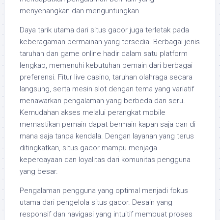
menyenangkan dan menguntungkan.
Daya tarik utama dari situs gacor juga terletak pada
keberagaman permainan yang tersedia. Berbagai jenis
taruhan dan game online hadir dalam satu platform
lengkap, memenuhi kebutuhan pemain dari berbagai
preferensi. Fitur live casino, taruhan olahraga secara
langsung, serta mesin slot dengan tema yang variatif
menawarkan pengalaman yang berbeda dan seru.
Kemudahan akses melalui perangkat mobile
memastikan pemain dapat bermain kapan saja dan di
mana saja tanpa kendala. Dengan layanan yang terus
ditingkatkan, situs gacor mampu menjaga
kepercayaan dan loyalitas dari komunitas pengguna
yang besar.
Pengalaman pengguna yang optimal menjadi fokus
utama dari pengelola situs gacor. Desain yang
responsif dan navigasi yang intuitif membuat proses