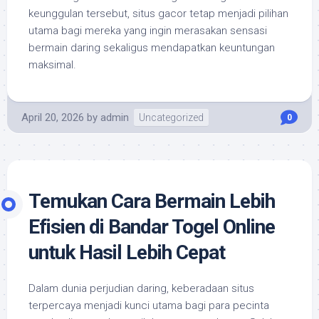
keunggulan tersebut, situs gacor tetap menjadi pilihan
utama bagi mereka yang ingin merasakan sensasi
bermain daring sekaligus mendapatkan keuntungan
maksimal.
April 20, 2026
by
admin
Uncategorized
0
Temukan Cara Bermain Lebih
Efisien di Bandar Togel Online
untuk Hasil Lebih Cepat
Dalam dunia perjudian daring, keberadaan situs
terpercaya menjadi kunci utama bagi para pecinta