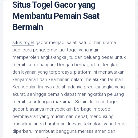
Situs Togel Gacor yang
Membantu Pemain Saat
Bermain
situs togel
gacor menjadi salah satu pilihan utama
bagi para penggemar judi togel yang ingin
memperoleh angka-angka jitu dan peluang besar untuk
meraih kemenangan. Dengan berbagai fitur lengkap
dan layanan yang terpercaya, platform ini menawarkan
kenyamanan dan keamanan dalam melakukan taruhan.
Keunggulan lainnya adalah adanya prediksi angka yang
akurat, sehingga pemain dapat meningkatkan peluang
meraih keuntungan maksimal. Selain itu, situs togel
gacor biasanya menyediakan berbagai metode
pembayaran yang mudah dan cepat, mendukung
transaksi tanpa hambatan. Inovasi teknologi yang terus
diperbarui membuat pengguna merasa aman dan