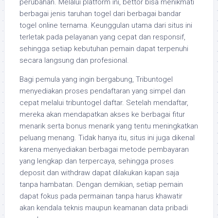
perubahan. Melalui platform ini, bettor bisa menikmati
berbagai jenis taruhan togel dari berbagai bandar
togel online ternama. Keunggulan utama dari situs ini
terletak pada pelayanan yang cepat dan responsif,
sehingga setiap kebutuhan pemain dapat terpenuhi
secara langsung dan profesional.
Bagi pemula yang ingin bergabung, Tribuntogel
menyediakan proses pendaftaran yang simpel dan
cepat melalui tribuntogel daftar. Setelah mendaftar,
mereka akan mendapatkan akses ke berbagai fitur
menarik serta bonus menarik yang tentu meningkatkan
peluang menang. Tidak hanya itu, situs ini juga dikenal
karena menyediakan berbagai metode pembayaran
yang lengkap dan terpercaya, sehingga proses
deposit dan withdraw dapat dilakukan kapan saja
tanpa hambatan. Dengan demikian, setiap pemain
dapat fokus pada permainan tanpa harus khawatir
akan kendala teknis maupun keamanan data pribadi