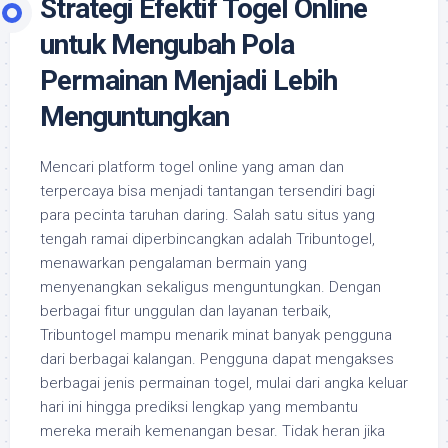
Strategi Efektif Togel Online
untuk Mengubah Pola
Permainan Menjadi Lebih
Menguntungkan
Mencari platform togel online yang aman dan
terpercaya bisa menjadi tantangan tersendiri bagi
para pecinta taruhan daring. Salah satu situs yang
tengah ramai diperbincangkan adalah Tribuntogel,
menawarkan pengalaman bermain yang
menyenangkan sekaligus menguntungkan. Dengan
berbagai fitur unggulan dan layanan terbaik,
Tribuntogel mampu menarik minat banyak pengguna
dari berbagai kalangan. Pengguna dapat mengakses
berbagai jenis permainan togel, mulai dari angka keluar
hari ini hingga prediksi lengkap yang membantu
mereka meraih kemenangan besar. Tidak heran jika