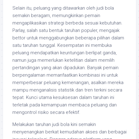
Selain itu, peluang yang ditawarkan oleh judi bola
semakin beragam, memungkinkan pemain
mengaplikasikan strategi berbeda sesuai kebutuhan.
Parlay, salah satu bentuk taruhan populer, mengajak
bettor untuk menggabungkan beberapa pilihan dalam
satu taruhan tunggal. Kesempatan ini membuka
peluang mendapatkan keuntungan berlipat ganda,
namun juga memerlukan ketelitian dalam memilih
pertandingan yang akan dipadukan. Banyak pemain
berpengalaman memanfaatkan kombinasi ini untuk
memperbesar peluang kemenangan, asalkan mereka
mampu menganalisis statistik dan tren terkini secara
tepat. Kunci utama kesuksesan dalam taruhan ini
terletak pada kemampuan membaca peluang dan
mengontrol risiko secara efektif.
Melakukan taruhan judi bola kini semakin
menyenangkan berkat kemudahan akses dan berbagai