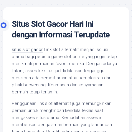
Situs Slot Gacor Hari Ini
dengan Informasi Terupdate
situs slot gacor
Link slot alternatif menjadi solusi
utama bagi pecinta game slot online yang ingin tetap
menikmati permainan favorit mereka. Dengan adanya
link ini, akses ke situs judi tidak akan terganggu
meskipun ada pemeliharaan atau pemblokiran dari
pihak berwenang. Keamanan dan kenyamanan
bermain tetap terjamin.
Penggunaan link slot alternatif juga memungkinkan
pemain untuk menghindari kendala teknis saat
mengakses situs utama. Kemudahan akses ini
memberikan pengalaman bermain yang lancar dan
tanpa hambatan. Pemilihan link yang terpercaya