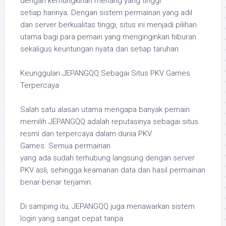
dengan kemungkinan menang yang tinggi
setiap harinya. Dengan sistem permainan yang adil
dan server berkualitas tinggi, situs ini menjadi pilihan
utama bagi para pemain yang menginginkan hiburan
sekaligus keuntungan nyata dari setiap taruhan.
Keunggulan JEPANGQQ Sebagai Situs PKV Games
Terpercaya
Salah satu alasan utama mengapa banyak pemain
memilih JEPANGQQ adalah reputasinya sebagai situs
resmi dan terpercaya dalam dunia PKV
Games. Semua permainan
yang ada sudah terhubung langsung dengan server
PKV asli, sehingga keamanan data dan hasil permainan
benar-benar terjamin.
Di samping itu, JEPANGQQ juga menawarkan sistem
login yang sangat cepat tanpa