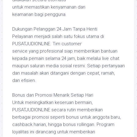
untuk memastikan kenyamanan dan
keamanan bagi pengguna.
Dukungan Pelanggan 24 Jam Tanpa Henti
Pelayanan menjadi salah satu fokus utama di
PUSATJUDIONLINE. Tim customer
service yang profesional siap memberikan bantuan
kepada pemain selama 24 jam, baik melalui live chat
maupun saluran media sosial resmi. Setiap pertanyaan
dan masalah akan ditangani dengan cepat, ramah,
dan efisien.
Bonus dan Promosi Menarik Setiap Hari
Untuk meningkatkan keseruan bermain,
PUSATJUDIONLINE secara rutin memberikan
berbagai promosi seperti bonus untuk anggota baru,
cashback harian, hingga bonus rollingan. Program
loyalitas ini dirancang untuk memberikan