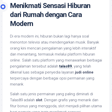
Menikmati Sensasi Hiburan
dari Rumah dengan Cara
Modern
Di era modern ini, hiburan bukan lagi hanya soal
menonton televisi atau mendengarkan musik. Banyak
orang kini mencari pengalaman yang lebih interaktif
dan menantang, termasuk melalui platform hiburan
online. Salah satu platform yang menawarkan berbagai
pengalaman tersebut adalah
talas89
, yang telah
dikenal luas sebagai penyedia layanan
judi online
terpercaya dengan berbagai opsi permainan yang
menarik.
Salah satu jenis permainan yang paling diminati di
Talas89 adalah
slot
. Dengan grafis yang menarik dan
fitur bonus yang menggoda, slot menjadi pilihan utama