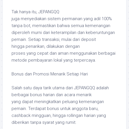
Tak hanya itu, JEPANGQQ
juga menyediakan sistem permainan yang adil 100%
tanpa bot, memastikan bahwa semua kemenangan
diperoleh murni dari keterampilan dan keberuntungan
pemain. Setiap transaksi, mulai dari deposit
hingga penarikan, dilakukan dengan
proses yang cepat dan aman menggunakan berbagai
metode pembayaran lokal yang terpercaya.
Bonus dan Promosi Menarik Setiap Hari
Salah satu daya tarik utama dari JEPANGQQ adalah
berbagai bonus harian dan acara menarik
yang dapat meningkatkan peluang kemenangan
pemain. Terdapat bonus untuk anggota baru,
cashback mingguan, hingga rollingan harian yang
diberikan tanpa syarat yang rumit.