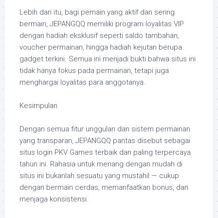
Lebih dari itu, bagi pemain yang aktif dan sering
bermain, JEPANGQQ memiliki program loyalitas VIP
dengan hadiah eksklusif seperti saldo tambahan,
voucher permainan, hingga hadiah kejutan berupa
gadget terkini. Semua ini menjadi bukti bahwa situs ini
tidak hanya fokus pada permainan, tetapi juga
menghargai loyalitas para anggotanya.
Kesimpulan
Dengan semua fitur unggulan dan sistem permainan
yang transparan, JEPANGQQ pantas disebut sebagai
situs login PKV Games terbaik dan paling terpercaya
tahun ini. Rahasia untuk menang dengan mudah di
situs ini bukanlah sesuatu yang mustahil — cukup
dengan bermain cerdas, memanfaatkan bonus, dan
menjaga konsistensi.