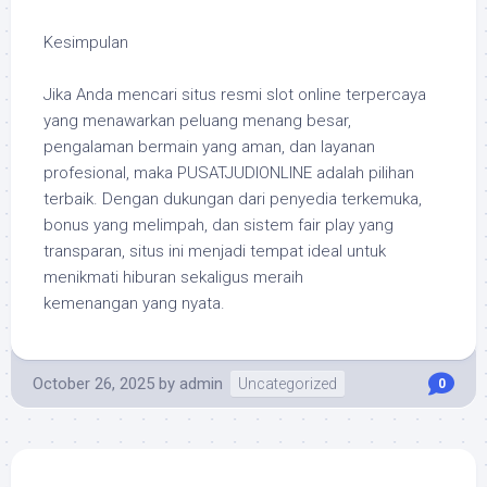
Kesimpulan
Jika Anda mencari situs resmi slot online terpercaya
yang menawarkan peluang menang besar,
pengalaman bermain yang aman, dan layanan
profesional, maka PUSATJUDIONLINE adalah pilihan
terbaik. Dengan dukungan dari penyedia terkemuka,
bonus yang melimpah, dan sistem fair play yang
transparan, situs ini menjadi tempat ideal untuk
menikmati hiburan sekaligus meraih
kemenangan yang nyata.
October 26, 2025
by
admin
Uncategorized
0