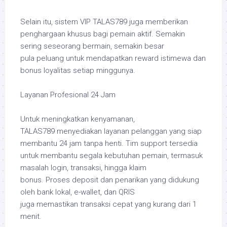
Selain itu, sistem VIP TALAS789 juga memberikan
penghargaan khusus bagi pemain aktif. Semakin
sering seseorang bermain, semakin besar
pula peluang untuk mendapatkan reward istimewa dan
bonus loyalitas setiap minggunya.
Layanan Profesional 24 Jam
Untuk meningkatkan kenyamanan,
TALAS789 menyediakan layanan pelanggan yang siap
membantu 24 jam tanpa henti. Tim support tersedia
untuk membantu segala kebutuhan pemain, termasuk
masalah login, transaksi, hingga klaim
bonus. Proses deposit dan penarikan yang didukung
oleh bank lokal, e-wallet, dan QRIS
juga memastikan transaksi cepat yang kurang dari 1
menit.