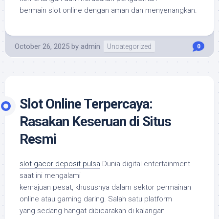
bermain slot online dengan aman dan menyenangkan.
October 26, 2025
by
admin
Uncategorized
0
Slot Online Terpercaya:
Rasakan Keseruan di Situs
Resmi
slot gacor deposit pulsa
Dunia digital entertainment
saat ini mengalami
kemajuan pesat, khususnya dalam sektor permainan
online atau gaming daring. Salah satu platform
yang sedang hangat dibicarakan di kalangan