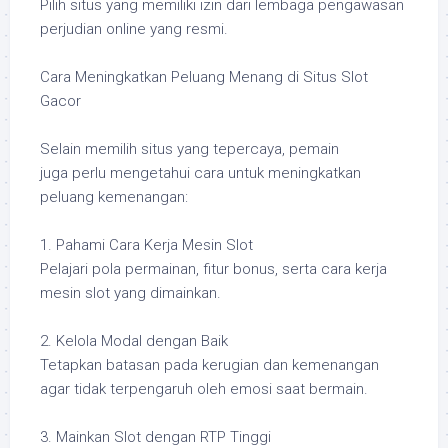
Pilih situs yang memiliki izin dari lembaga pengawasan
perjudian online yang resmi.
Cara Meningkatkan Peluang Menang di Situs Slot
Gacor
Selain memilih situs yang tepercaya, pemain
juga perlu mengetahui cara untuk meningkatkan
peluang kemenangan:
1. Pahami Cara Kerja Mesin Slot
Pelajari pola permainan, fitur bonus, serta cara kerja
mesin slot yang dimainkan.
2. Kelola Modal dengan Baik
Tetapkan batasan pada kerugian dan kemenangan
agar tidak terpengaruh oleh emosi saat bermain.
3. Mainkan Slot dengan RTP Tinggi