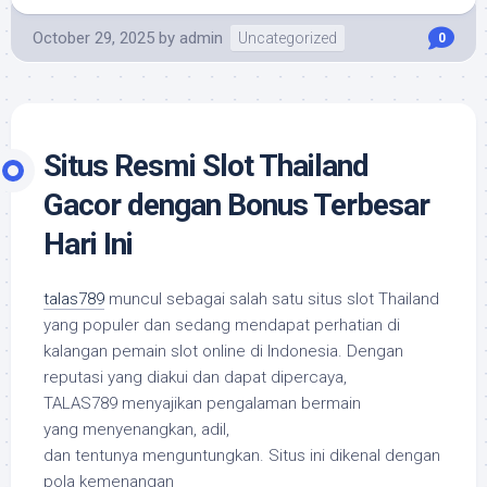
October 29, 2025
by
admin
Uncategorized
0
Situs Resmi Slot Thailand
Gacor dengan Bonus Terbesar
Hari Ini
talas789
muncul sebagai salah satu situs slot Thailand
yang populer dan sedang mendapat perhatian di
kalangan pemain slot online di Indonesia. Dengan
reputasi yang diakui dan dapat dipercaya,
TALAS789 menyajikan pengalaman bermain
yang menyenangkan, adil,
dan tentunya menguntungkan. Situs ini dikenal dengan
pola kemenangan