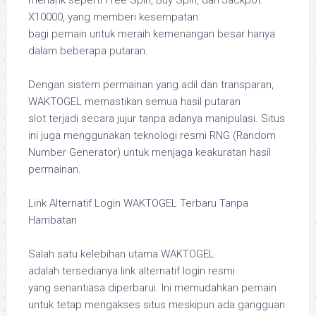
menarik seperti Free Spin, Buy Spin, dan Jackpot
X10000, yang memberi kesempatan
bagi pemain untuk meraih kemenangan besar hanya
dalam beberapa putaran.
Dengan sistem permainan yang adil dan transparan,
WAKTOGEL memastikan semua hasil putaran
slot terjadi secara jujur tanpa adanya manipulasi. Situs
ini juga menggunakan teknologi resmi RNG (Random
Number Generator) untuk menjaga keakuratan hasil
permainan.
Link Alternatif Login WAKTOGEL Terbaru Tanpa
Hambatan
Salah satu kelebihan utama WAKTOGEL
adalah tersedianya link alternatif login resmi
yang senantiasa diperbarui. Ini memudahkan pemain
untuk tetap mengakses situs meskipun ada gangguan