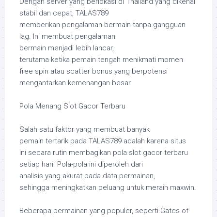
Dengan server yang berlokasi di Thailand yang dikenal
stabil dan cepat, TALAS789
memberikan pengalaman bermain tanpa gangguan
lag. Ini membuat pengalaman
bermain menjadi lebih lancar,
terutama ketika pemain tengah menikmati momen
free spin atau scatter bonus yang berpotensi
mengantarkan kemenangan besar.
Pola Menang Slot Gacor Terbaru
Salah satu faktor yang membuat banyak
pemain tertarik pada TALAS789 adalah karena situs
ini secara rutin membagikan pola slot gacor terbaru
setiap hari. Pola-pola ini diperoleh dari
analisis yang akurat pada data permainan,
sehingga meningkatkan peluang untuk meraih maxwin.
Beberapa permainan yang populer, seperti Gates of