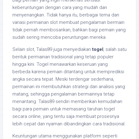
bagi pemain yang ingin menikmati sensasi
keberuntungan dengan cara yang mudah dan
menyenangkan. Tidak hanya itu, berbagai tema dan
variasi permainan slot membuat pengalaman bermain
tidak pernah membosankan, bahkan bagi pemain yang
sudah sering mencoba peruntungan mereka.
Selain slot, Talas89 juga menyediakan
togel
, salah satu
bentuk permainan tradisional yang tetap populer
hingga kini. Togel menawarkan keseruan yang
berbeda karena pemain ditantang untuk memprediksi
angka secara tepat. Meski terdengar sederhana,
permainan ini membutuhkan strategi dan analisis yang
matang, sehingga pengalaman bermainnya tetap
menantang. Talas89 sendiri memberikan kemudahan
bagi para pemain untuk memasang taruhan togel
secara online, yang tentu saja membuat prosesnya
lebih cepat dan nyaman dibandingkan cara tradisional.
Keuntungan utama menggunakan platform seperti