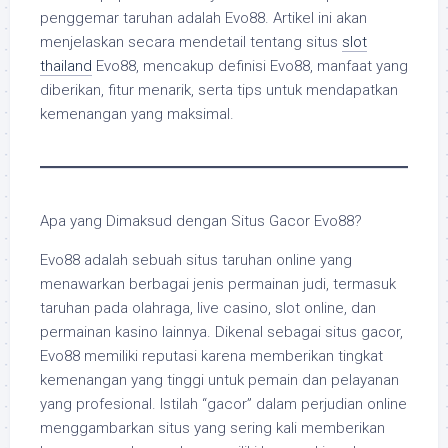
penggemar taruhan adalah Evo88. Artikel ini akan
menjelaskan secara mendetail tentang situs
slot
thailand
Evo88, mencakup definisi Evo88, manfaat yang
diberikan, fitur menarik, serta tips untuk mendapatkan
kemenangan yang maksimal.
Apa yang Dimaksud dengan Situs Gacor Evo88?
Evo88 adalah sebuah situs taruhan online yang
menawarkan berbagai jenis permainan judi, termasuk
taruhan pada olahraga, live casino, slot online, dan
permainan kasino lainnya. Dikenal sebagai situs gacor,
Evo88 memiliki reputasi karena memberikan tingkat
kemenangan yang tinggi untuk pemain dan pelayanan
yang profesional. Istilah “gacor” dalam perjudian online
menggambarkan situs yang sering kali memberikan