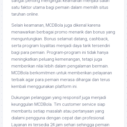
sangat penting mengingat keamanan menjadi salah
satu faktor utama bagi pemain dalam memilih situs
taruhan online.
Selain keamanan, MCDBola juga dikenal karena
menawarkan berbagai promo menarik dan bonus yang
menguntungkan. Bonus selamat datang, cashback,
serta program loyalitas menjadi daya tarik tersendiri
bagi para pemain. Program-program ini tidak hanya
meningkatkan peluang kemenangan, tetapi juga
memberikan nilai lebih dalam pengalaman bermain.
MCDBola berkomitmen untuk memberikan pelayanan
terbaik agar para pemain merasa dihargai dan terus
kembali menggunakan platform ini.
Dukungan pelanggan yang responsif juga menjadi
keunggulan MCDBola. Tim customer service siap
membantu setiap masalah atau pertanyaan yang
dialami pengguna dengan cepat dan profesional.
Layanan ini tersedia 24 jam sehari sehingga pemain