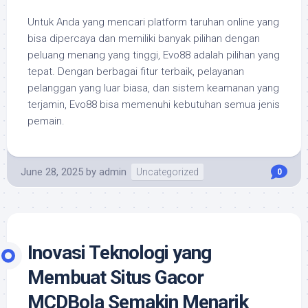
Untuk Anda yang mencari platform taruhan online yang
bisa dipercaya dan memiliki banyak pilihan dengan
peluang menang yang tinggi, Evo88 adalah pilihan yang
tepat. Dengan berbagai fitur terbaik, pelayanan
pelanggan yang luar biasa, dan sistem keamanan yang
terjamin, Evo88 bisa memenuhi kebutuhan semua jenis
pemain.
June 28, 2025
by
admin
Uncategorized
0
Inovasi Teknologi yang
Membuat Situs Gacor
MCDBola Semakin Menarik