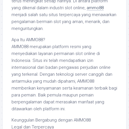
terus meningkat setiap harinya. Di antara platform
yang dikenal dalam industri slot online,
ammo88
menjadi salah satu situs terpercaya yang menawarkan
pengalaman bermain slot yang aman, menarik, dan
menguntungkan.
Apa Itu AMMO88?
AMMO88 merupakan platform resmi yang
menyediakan layanan permainan slot online di
Indonesia. Situs ini telah mendapatkan izin
internasional dari badan pengawas perjudian online
yang terkenal. Dengan teknologi server canggih dan
antarmuka yang mudah dipahami, AMMO88
memberikan kenyamanan serta keamanan terbaik bagi
para pemain. Baik pemula maupun pemain
berpengalaman dapat merasakan manfaat yang
ditawarkan oleh platform ini.
Keunggulan Bergabung dengan AMMO88
Legal dan Terpercaya