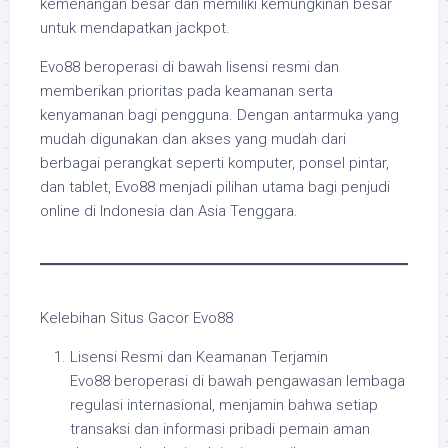
kemenangan besar dan memiliki kemungkinan besar
untuk mendapatkan jackpot.
Evo88 beroperasi di bawah lisensi resmi dan
memberikan prioritas pada keamanan serta
kenyamanan bagi pengguna. Dengan antarmuka yang
mudah digunakan dan akses yang mudah dari
berbagai perangkat seperti komputer, ponsel pintar,
dan tablet, Evo88 menjadi pilihan utama bagi penjudi
online di Indonesia dan Asia Tenggara.
Kelebihan Situs Gacor Evo88
Lisensi Resmi dan Keamanan Terjamin
Evo88 beroperasi di bawah pengawasan lembaga
regulasi internasional, menjamin bahwa setiap
transaksi dan informasi pribadi pemain aman