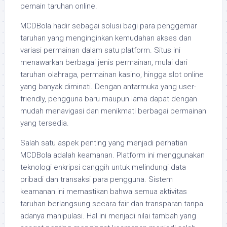
pemain taruhan online.
MCDBola hadir sebagai solusi bagi para penggemar
taruhan yang menginginkan kemudahan akses dan
variasi permainan dalam satu platform. Situs ini
menawarkan berbagai jenis permainan, mulai dari
taruhan olahraga, permainan kasino, hingga slot online
yang banyak diminati. Dengan antarmuka yang user-
friendly, pengguna baru maupun lama dapat dengan
mudah menavigasi dan menikmati berbagai permainan
yang tersedia.
Salah satu aspek penting yang menjadi perhatian
MCDBola adalah keamanan. Platform ini menggunakan
teknologi enkripsi canggih untuk melindungi data
pribadi dan transaksi para pengguna. Sistem
keamanan ini memastikan bahwa semua aktivitas
taruhan berlangsung secara fair dan transparan tanpa
adanya manipulasi. Hal ini menjadi nilai tambah yang