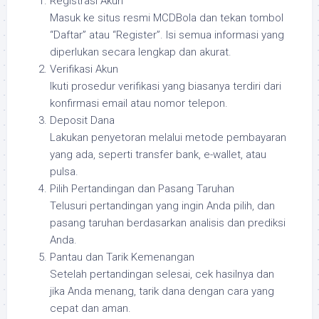
Registrasi Akun
Masuk ke situs resmi MCDBola dan tekan tombol
“Daftar” atau “Register”. Isi semua informasi yang
diperlukan secara lengkap dan akurat.
Verifikasi Akun
Ikuti prosedur verifikasi yang biasanya terdiri dari
konfirmasi email atau nomor telepon.
Deposit Dana
Lakukan penyetoran melalui metode pembayaran
yang ada, seperti transfer bank, e-wallet, atau
pulsa.
Pilih Pertandingan dan Pasang Taruhan
Telusuri pertandingan yang ingin Anda pilih, dan
pasang taruhan berdasarkan analisis dan prediksi
Anda.
Pantau dan Tarik Kemenangan
Setelah pertandingan selesai, cek hasilnya dan
jika Anda menang, tarik dana dengan cara yang
cepat dan aman.