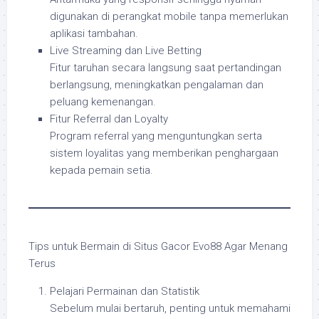
digunakan di perangkat mobile tanpa memerlukan
aplikasi tambahan.
Live Streaming dan Live Betting
Fitur taruhan secara langsung saat pertandingan
berlangsung, meningkatkan pengalaman dan
peluang kemenangan.
Fitur Referral dan Loyalty
Program referral yang menguntungkan serta
sistem loyalitas yang memberikan penghargaan
kepada pemain setia.
Tips untuk Bermain di Situs Gacor Evo88 Agar Menang
Terus
Pelajari Permainan dan Statistik
Sebelum mulai bertaruh, penting untuk memahami