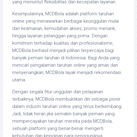
yang menuntut fleksibilitas dan kecepatan layanan.
Kesimpulannya, MCDBola adalah platform taruhan
online yang menawarkan berbagai keunggulan mulai
dari keamanan, kemudahan akses, promo menarik,
hingga layanan pelanggan yang prima. Dengan
komitmen terhadap kualitas dan profesionalisme,
MCDBola berhasil menjadi pilihan terpercaya bagi
banyak pemain taruhan di Indonesia. Bagi Anda yang
mencari pengalaman taruhan online yang aman dan
menyenangkan, MCDBola layak menjadi rekomendasi
utama.
Dengan segala fitur unggulan dan pelayanan
terbaiknya, MCDBola membuktikan diri sebagai pionir
dalam industri taruhan online yang terus berkembang.
Jadi, tidak heran jika semakin banyak pemain yang
mempercayakan taruhan mereka pada MCDBola,
sebuah platform yang benar-benar mengerti
kebutuhan dan keinginan para penggunanya.