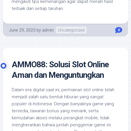
mengikuti tips kemenangan agar dapat meraih hasil
terbaik dari setiap taruhan.
June 29, 2025
by
admin
Uncategorized
0
AMMO88: Solusi Slot Online
Aman dan Menguntungkan
Dalam era digital saat ini, permainan slot online telah
menjadi salah satu bentuk hiburan yang sangat
populer di Indonesia. Dengan banyaknya game yang
tersedia, tawaran bonus yang menarik, serta
kemudahan akses melalui perangkat mobile, tidak
mengherankan bahwa jumlah penggemar game ini