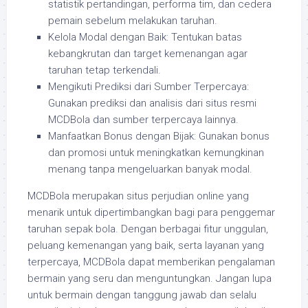
statistik pertandingan, performa tim, dan cedera
pemain sebelum melakukan taruhan.
Kelola Modal dengan Baik: Tentukan batas
kebangkrutan dan target kemenangan agar
taruhan tetap terkendali.
Mengikuti Prediksi dari Sumber Terpercaya:
Gunakan prediksi dan analisis dari situs resmi
MCDBola dan sumber terpercaya lainnya.
Manfaatkan Bonus dengan Bijak: Gunakan bonus
dan promosi untuk meningkatkan kemungkinan
menang tanpa mengeluarkan banyak modal.
MCDBola merupakan situs perjudian online yang
menarik untuk dipertimbangkan bagi para penggemar
taruhan sepak bola. Dengan berbagai fitur unggulan,
peluang kemenangan yang baik, serta layanan yang
terpercaya, MCDBola dapat memberikan pengalaman
bermain yang seru dan menguntungkan. Jangan lupa
untuk bermain dengan tanggung jawab dan selalu