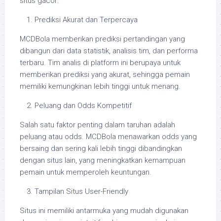
situs gacor:
Prediksi Akurat dan Terpercaya
MCDBola memberikan prediksi pertandingan yang
dibangun dari data statistik, analisis tim, dan performa
terbaru. Tim analis di platform ini berupaya untuk
memberikan prediksi yang akurat, sehingga pemain
memiliki kemungkinan lebih tinggi untuk menang.
Peluang dan Odds Kompetitif
Salah satu faktor penting dalam taruhan adalah
peluang atau odds. MCDBola menawarkan odds yang
bersaing dan sering kali lebih tinggi dibandingkan
dengan situs lain, yang meningkatkan kemampuan
pemain untuk memperoleh keuntungan.
Tampilan Situs User-Friendly
Situs ini memiliki antarmuka yang mudah digunakan