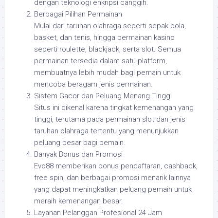
dengan teknologi enkripsi canggih.
Berbagai Pilihan Permainan
Mulai dari taruhan olahraga seperti sepak bola,
basket, dan tenis, hingga permainan kasino
seperti roulette, blackjack, serta slot. Semua
permainan tersedia dalam satu platform,
membuatnya lebih mudah bagi pemain untuk
mencoba beragam jenis permainan.
Sistem Gacor dan Peluang Menang Tinggi
Situs ini dikenal karena tingkat kemenangan yang
tinggi, terutama pada permainan slot dan jenis
taruhan olahraga tertentu yang menunjukkan
peluang besar bagi pemain.
Banyak Bonus dan Promosi
Evo88 memberikan bonus pendaftaran, cashback,
free spin, dan berbagai promosi menarik lainnya
yang dapat meningkatkan peluang pemain untuk
meraih kemenangan besar.
Layanan Pelanggan Profesional 24 Jam