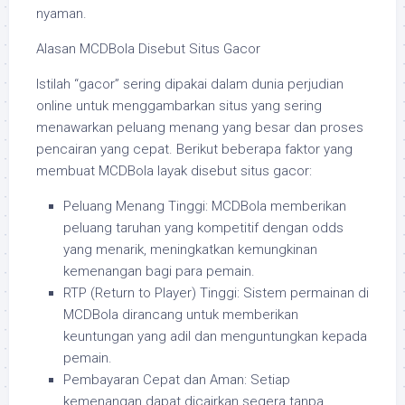
nyaman.
Alasan MCDBola Disebut Situs Gacor
Istilah “gacor” sering dipakai dalam dunia perjudian
online untuk menggambarkan situs yang sering
menawarkan peluang menang yang besar dan proses
pencairan yang cepat. Berikut beberapa faktor yang
membuat MCDBola layak disebut situs gacor:
Peluang Menang Tinggi: MCDBola memberikan
peluang taruhan yang kompetitif dengan odds
yang menarik, meningkatkan kemungkinan
kemenangan bagi para pemain.
RTP (Return to Player) Tinggi: Sistem permainan di
MCDBola dirancang untuk memberikan
keuntungan yang adil dan menguntungkan kepada
pemain.
Pembayaran Cepat dan Aman: Setiap
kemenangan dapat dicairkan segera tanpa