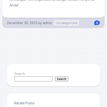
Anda!
December 30, 2025
by
admin
Uncategorized
0
Search
Search
Recent Posts