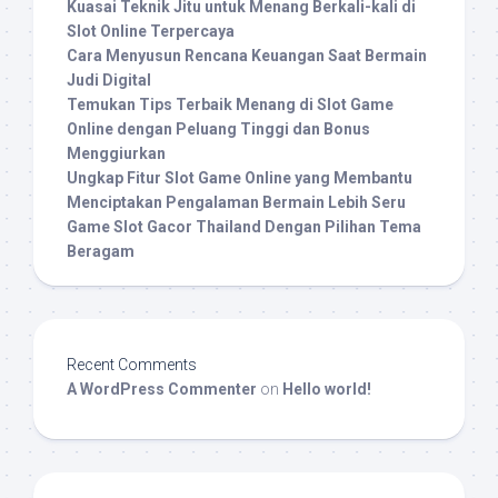
Kuasai Teknik Jitu untuk Menang Berkali-kali di
Slot Online Terpercaya
Cara Menyusun Rencana Keuangan Saat Bermain
Judi Digital
Temukan Tips Terbaik Menang di Slot Game
Online dengan Peluang Tinggi dan Bonus
Menggiurkan
Ungkap Fitur Slot Game Online yang Membantu
Menciptakan Pengalaman Bermain Lebih Seru
Game Slot Gacor Thailand Dengan Pilihan Tema
Beragam
Recent Comments
A WordPress Commenter
on
Hello world!