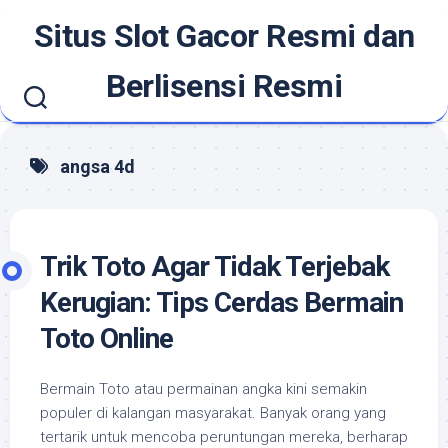
Skip
Situs Slot Gacor Resmi dan
to
content
Berlisensi Resmi
angsa 4d
Trik Toto Agar Tidak Terjebak
Kerugian: Tips Cerdas Bermain
Toto Online
Bermain Toto atau permainan angka kini semakin
populer di kalangan masyarakat. Banyak orang yang
tertarik untuk mencoba peruntungan mereka, berharap