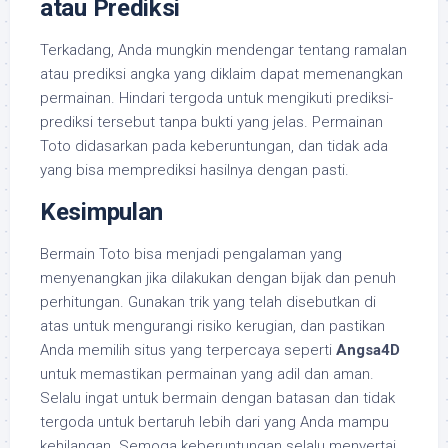
atau Prediksi
Terkadang, Anda mungkin mendengar tentang ramalan
atau prediksi angka yang diklaim dapat memenangkan
permainan. Hindari tergoda untuk mengikuti prediksi-
prediksi tersebut tanpa bukti yang jelas. Permainan
Toto didasarkan pada keberuntungan, dan tidak ada
yang bisa memprediksi hasilnya dengan pasti.
Kesimpulan
Bermain Toto bisa menjadi pengalaman yang
menyenangkan jika dilakukan dengan bijak dan penuh
perhitungan. Gunakan trik yang telah disebutkan di
atas untuk mengurangi risiko kerugian, dan pastikan
Anda memilih situs yang terpercaya seperti
Angsa4D
untuk memastikan permainan yang adil dan aman.
Selalu ingat untuk bermain dengan batasan dan tidak
tergoda untuk bertaruh lebih dari yang Anda mampu
kehilangan. Semoga keberuntungan selalu menyertai