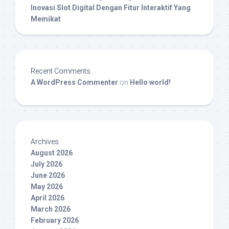
Inovasi Slot Digital Dengan Fitur Interaktif Yang
Memikat
Recent Comments
A WordPress Commenter
on
Hello world!
Archives
August 2026
July 2026
June 2026
May 2026
April 2026
March 2026
February 2026