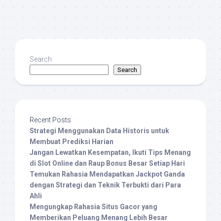
Search
Search
Recent Posts
Strategi Menggunakan Data Historis untuk
Membuat Prediksi Harian
Jangan Lewatkan Kesempatan, Ikuti Tips Menang
di Slot Online dan Raup Bonus Besar Setiap Hari
Temukan Rahasia Mendapatkan Jackpot Ganda
dengan Strategi dan Teknik Terbukti dari Para
Ahli
Mengungkap Rahasia Situs Gacor yang
Memberikan Peluang Menang Lebih Besar