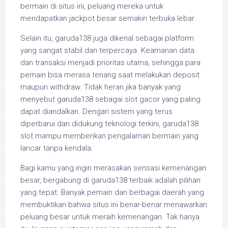
bermain di situs ini, peluang mereka untuk
mendapatkan jackpot besar semakin terbuka lebar.
Selain itu, garuda138 juga dikenal sebagai platform
yang sangat stabil dan terpercaya. Keamanan data
dan transaksi menjadi prioritas utama, sehingga para
pemain bisa merasa tenang saat melakukan deposit
maupun withdraw. Tidak heran jika banyak yang
menyebut garuda138 sebagai slot gacor yang paling
dapat diandalkan. Dengan sistem yang terus
diperbarui dan didukung teknologi terkini, garuda138
slot mampu memberikan pengalaman bermain yang
lancar tanpa kendala.
Bagi kamu yang ingin merasakan sensasi kemenangan
besar, bergabung di garuda138 terbaik adalah pilihan
yang tepat. Banyak pemain dari berbagai daerah yang
membuktikan bahwa situs ini benar-benar menawarkan
peluang besar untuk meraih kemenangan. Tak hanya