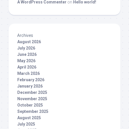
A WordPress Commenter
on
Hello world!
Archives
August 2026
July 2026
June 2026
May 2026
April 2026
March 2026
February 2026
January 2026
December 2025
November 2025
October 2025
September 2025
August 2025
July 2025