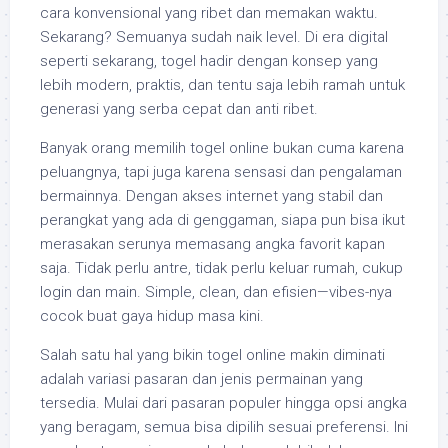
cara konvensional yang ribet dan memakan waktu.
Sekarang? Semuanya sudah naik level. Di era digital
seperti sekarang, togel hadir dengan konsep yang
lebih modern, praktis, dan tentu saja lebih ramah untuk
generasi yang serba cepat dan anti ribet.
Banyak orang memilih togel online bukan cuma karena
peluangnya, tapi juga karena sensasi dan pengalaman
bermainnya. Dengan akses internet yang stabil dan
perangkat yang ada di genggaman, siapa pun bisa ikut
merasakan serunya memasang angka favorit kapan
saja. Tidak perlu antre, tidak perlu keluar rumah, cukup
login dan main. Simple, clean, dan efisien—vibes-nya
cocok buat gaya hidup masa kini.
Salah satu hal yang bikin togel online makin diminati
adalah variasi pasaran dan jenis permainan yang
tersedia. Mulai dari pasaran populer hingga opsi angka
yang beragam, semua bisa dipilih sesuai preferensi. Ini