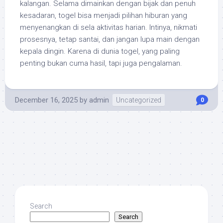
kalangan. Selama dimainkan dengan bijak dan penuh
kesadaran, togel bisa menjadi pilihan hiburan yang
menyenangkan di sela aktivitas harian. Intinya, nikmati
prosesnya, tetap santai, dan jangan lupa main dengan
kepala dingin. Karena di dunia togel, yang paling
penting bukan cuma hasil, tapi juga pengalaman.
December 16, 2025
by
admin
Uncategorized
0
Search
Search