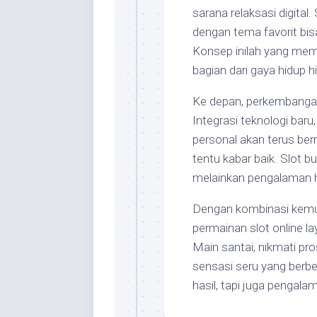
sarana relaksasi digital
dengan tema favorit bis
Konsep inilah yang memb
bagian dari gaya hidup h
Ke depan, perkembangan 
Integrasi teknologi baru,
personal akan terus berm
tentu kabar baik. Slot 
melainkan pengalaman h
Dengan kombinasi kemuda
permainan slot online laya
Main santai, nikmati p
sensasi seru yang berbe
hasil, tapi juga pengala