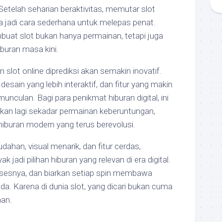
. Setelah seharian beraktivitas, memutar slot
a jadi cara sederhana untuk melepas penat.
uat slot bukan hanya permainan, tetapi juga
iburan masa kini.
slot online diprediksi akan semakin inovatif.
 desain yang lebih interaktif, dan fitur yang makin
unculan. Bagi para penikmat hiburan digital, ini
bukan lagi sekadar permainan keberuntungan,
iburan modern yang terus berevolusi.
han, visual menarik, dan fitur cerdas,
k jadi pilihan hiburan yang relevan di era digital.
rosesnya, dan biarkan setiap spin membawa
da. Karena di dunia slot, yang dicari bukan cuma
man.