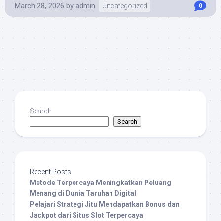
March 28, 2026
by
admin
Uncategorized
0
Search
Search
Recent Posts
Metode Terpercaya Meningkatkan Peluang
Menang di Dunia Taruhan Digital
Pelajari Strategi Jitu Mendapatkan Bonus dan
Jackpot dari Situs Slot Terpercaya