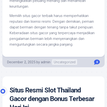
meningkatkan peluang menang dan menambah
keuntungan.
Memilih situs gacor terbaik harus memperhatikan
reputasi dan lisensi resmi. Dengan demikian, pemain
dapat bermain dengan tenang tanpa takut penipuan.
Keberadaan situs gacor yang terpercaya menjadikan
pengalaman bermain lebih menyenangkan dan
menguntungkan secara jangka panjang.
December 2, 2025
by
admin
Uncategorized
0
Situs Resmi Slot Thailand
Gacor dengan Bonus Terbesar