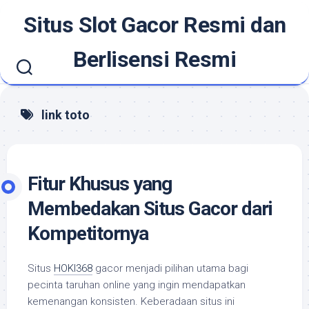
Skip
Situs Slot Gacor Resmi dan
to
content
Berlisensi Resmi
link toto
Fitur Khusus yang
Membedakan Situs Gacor dari
Kompetitornya
Situs
HOKI368
gacor menjadi pilihan utama bagi
pecinta taruhan online yang ingin mendapatkan
kemenangan konsisten. Keberadaan situs ini