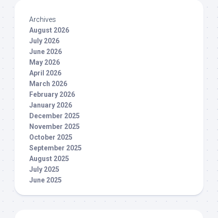
Archives
August 2026
July 2026
June 2026
May 2026
April 2026
March 2026
February 2026
January 2026
December 2025
November 2025
October 2025
September 2025
August 2025
July 2025
June 2025