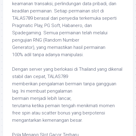
keamanan transaksi, perlindungan data pribadi, dan
keadilan permainan. Setiap permainan slot di
TALAS789 berasal dari penyedia terkemuka seperti
Pragmatic Play, PG Soft, Habanero, dan
Spadegaming. Semua permainan telah melalui
pengujian RNG (Random Number
Generator), yang memastikan hasil permainan
100% adil tanpa adanya manipulasi.
Dengan server yang berlokasi di Thailand yang dikenal
stabil dan cepat, TALAS789
memberikan pengalaman bermain tanpa gangguan
lag. Ini membuat pengalaman
bermain menjadi lebih lancar,
terutama ketika pemain tengah menikmati momen
free spin atau scatter bonus yang berpotensi
mengantarkan kemenangan besar.
Pola Menang Slot Gacor Terbaru