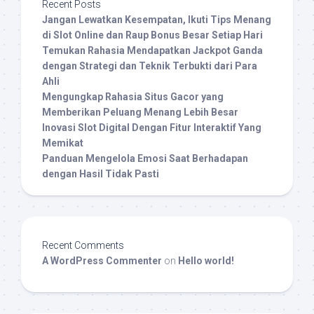
Recent Posts
Jangan Lewatkan Kesempatan, Ikuti Tips Menang
di Slot Online dan Raup Bonus Besar Setiap Hari
Temukan Rahasia Mendapatkan Jackpot Ganda
dengan Strategi dan Teknik Terbukti dari Para
Ahli
Mengungkap Rahasia Situs Gacor yang
Memberikan Peluang Menang Lebih Besar
Inovasi Slot Digital Dengan Fitur Interaktif Yang
Memikat
Panduan Mengelola Emosi Saat Berhadapan
dengan Hasil Tidak Pasti
Recent Comments
A WordPress Commenter
on
Hello world!