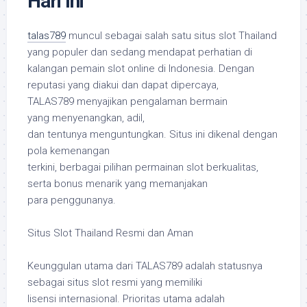
Hari Ini
talas789
muncul sebagai salah satu situs slot Thailand
yang populer dan sedang mendapat perhatian di
kalangan pemain slot online di Indonesia. Dengan
reputasi yang diakui dan dapat dipercaya,
TALAS789 menyajikan pengalaman bermain
yang menyenangkan, adil,
dan tentunya menguntungkan. Situs ini dikenal dengan
pola kemenangan
terkini, berbagai pilihan permainan slot berkualitas,
serta bonus menarik yang memanjakan
para penggunanya.
Situs Slot Thailand Resmi dan Aman
Keunggulan utama dari TALAS789 adalah statusnya
sebagai situs slot resmi yang memiliki
lisensi internasional. Prioritas utama adalah