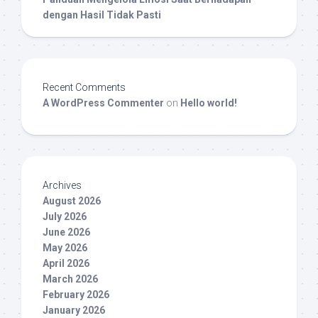
dengan Hasil Tidak Pasti
Recent Comments
A WordPress Commenter
on
Hello world!
Archives
August 2026
July 2026
June 2026
May 2026
April 2026
March 2026
February 2026
January 2026