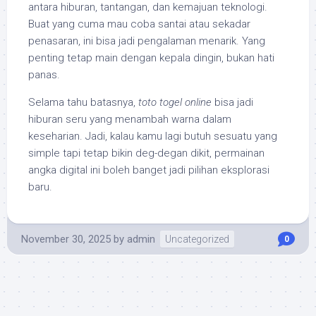
antara hiburan, tantangan, dan kemajuan teknologi.
Buat yang cuma mau coba santai atau sekadar
penasaran, ini bisa jadi pengalaman menarik. Yang
penting tetap main dengan kepala dingin, bukan hati
panas.
Selama tahu batasnya,
toto togel online
bisa jadi
hiburan seru yang menambah warna dalam
keseharian. Jadi, kalau kamu lagi butuh sesuatu yang
simple tapi tetap bikin deg-degan dikit, permainan
angka digital ini boleh banget jadi pilihan eksplorasi
baru.
November 30, 2025
by
admin
Uncategorized
0