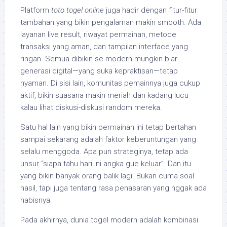
Platform
toto togel online
juga hadir dengan fitur-fitur
tambahan yang bikin pengalaman makin smooth. Ada
layanan live result, riwayat permainan, metode
transaksi yang aman, dan tampilan interface yang
ringan. Semua dibikin se-modern mungkin biar
generasi digital—yang suka kepraktisan—tetap
nyaman. Di sisi lain, komunitas pemainnya juga cukup
aktif, bikin suasana makin meriah dan kadang lucu
kalau lihat diskusi-diskusi random mereka.
Satu hal lain yang bikin permainan ini tetap bertahan
sampai sekarang adalah faktor keberuntungan yang
selalu menggoda. Apa pun strateginya, tetap ada
unsur “siapa tahu hari ini angka gue keluar”. Dan itu
yang bikin banyak orang balik lagi. Bukan cuma soal
hasil, tapi juga tentang rasa penasaran yang nggak ada
habisnya.
Pada akhirnya, dunia togel modern adalah kombinasi