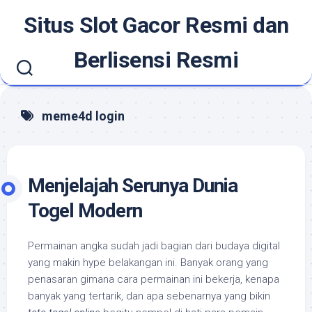
Skip
Situs Slot Gacor Resmi dan
to
content
Berlisensi Resmi
meme4d login
Menjelajah Serunya Dunia
Togel Modern
Permainan angka sudah jadi bagian dari budaya digital
yang makin hype belakangan ini. Banyak orang yang
penasaran gimana cara permainan ini bekerja, kenapa
banyak yang tertarik, dan apa sebenarnya yang bikin