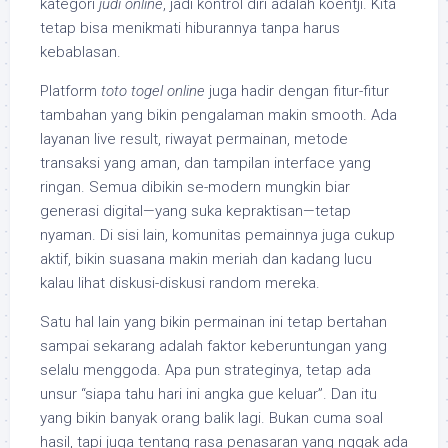
kategori
judi online
, jadi kontrol diri adalah koentji. Kita
tetap bisa menikmati hiburannya tanpa harus
kebablasan.
Platform
toto togel online
juga hadir dengan fitur-fitur
tambahan yang bikin pengalaman makin smooth. Ada
layanan live result, riwayat permainan, metode
transaksi yang aman, dan tampilan interface yang
ringan. Semua dibikin se-modern mungkin biar
generasi digital—yang suka kepraktisan—tetap
nyaman. Di sisi lain, komunitas pemainnya juga cukup
aktif, bikin suasana makin meriah dan kadang lucu
kalau lihat diskusi-diskusi random mereka.
Satu hal lain yang bikin permainan ini tetap bertahan
sampai sekarang adalah faktor keberuntungan yang
selalu menggoda. Apa pun strateginya, tetap ada
unsur “siapa tahu hari ini angka gue keluar”. Dan itu
yang bikin banyak orang balik lagi. Bukan cuma soal
hasil, tapi juga tentang rasa penasaran yang nggak ada