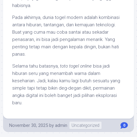
habisnya.
Pada akhirnya, dunia togel modern adalah kombinasi
antara hiburan, tantangan, dan kemajuan teknologi.
Buat yang cuma mau coba santai atau sekadar
penasaran, ini bisa jadi pengalaman menarik. Yang
penting tetap main dengan kepala dingin, bukan hati
panas.
Selama tahu batasnya,
toto togel online
bisa jadi
hiburan seru yang menambah warna dalam
keseharian. Jadi, kalau kamu lagi butuh sesuatu yang
simple tapi tetap bikin deg-degan dikit, permainan
angka digital ini boleh banget jadi pilihan eksplorasi
baru.
November 30, 2025
by
admin
Uncategorized
0