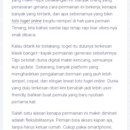
yang makin hype belakangan ini. Banyak orang yang
penasaran gimana cara permainan ini bekerja, kenapa
banyak yang tertarik, dan apa sebenarnya yang bikin
toto togel online
begitu nempel di hati para pemain.
Tenang, kita bahas santai tapi tetap rapi biar vibes-nya
enak dibaca.
Kalau ditarik ke belakang, togel itu dulunya terkesan
klasik banget—kayak permainan generasi sebelumnya.
Tapi setelah dunia digital makin kencang, semuanya
ikut update. Sekarang, banyak platform yang
menghadirkan pengalaman bermain yang jauh lebih
simpel, cepat, dan elegan lewat
toto togel online
. Dunia
yang dulu terkesan ribet kini berubah jadi lebih user-
friendly, bahkan buat pemula yang baru nyobain
pertama kali.
Salah satu alasan kenapa permainan ini makin diminati
adalah fleksibilitasnya. Pemain bisa akses kapan aja,
tanpa harus keluar rumah. Cukup pakai smartphone,