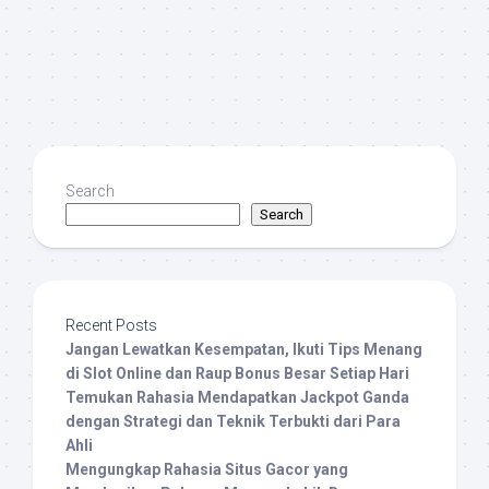
Search
Search
Recent Posts
Jangan Lewatkan Kesempatan, Ikuti Tips Menang
di Slot Online dan Raup Bonus Besar Setiap Hari
Temukan Rahasia Mendapatkan Jackpot Ganda
dengan Strategi dan Teknik Terbukti dari Para
Ahli
Mengungkap Rahasia Situs Gacor yang