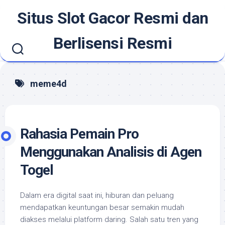
Skip
Situs Slot Gacor Resmi dan
to
content
Berlisensi Resmi
meme4d
Rahasia Pemain Pro
Menggunakan Analisis di Agen
Togel
Dalam era digital saat ini, hiburan dan peluang
mendapatkan keuntungan besar semakin mudah
diakses melalui platform daring. Salah satu tren yang