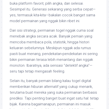
buka platform favorit, pilih angka, dan selesai.
Sesimpel itu. Generasi sekarang yang serba cepat—
yes, termasuk kita-kita—bakalan cocok banget sama
model permainan yang nggak bikin ribet ini.
Dari sisi strategi, permainan togel nggak cuma soal
menebak angka secara acak. Banyak pemain yang
mencoba membaca pola, statistik, hingga histori
keluaran sebelumnya. Meskipun nggak ada rumus
pasti buat menang, pendekatan-pendekatan ini sering
bikin permainan terasa lebih menantang dan nggak
monoton. Ibaratnya, ada sensasi “detektif angka”—
seru tapi tetap mengasah feeling.
Selain itu, banyak pemain bilang kalau togel digital
memberikan hiburan alternatif yang cukup menarik,
terutama buat mereka yang suka permainan berbasis
prediksi. Tapi penting banget buat ingat satu hal: tetap
bijak. Karena bagaimanapun, permainan ini masuk