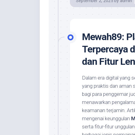
September 2, 2025
by
admin
Mewah89: Pla
Terpercaya 
dan Fitur Le
Dalam era digital yang 
yang praktis dan aman s
bagi para penggemar jud
menawarkan pengalaman
keamanan terjamin. Art
mengenai keunggulan
M
serta fitur-fitur ungg
berbagai jenis permaina