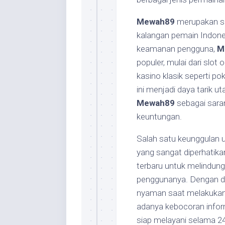
Mewah89
merupakan sal
kalangan pemain Indon
keamanan pengguna,
M
populer, mulai dari slot 
kasino klasik seperti p
ini menjadi daya tarik
Mewah89
sebagai sara
keuntungan.
Salah satu keunggulan 
yang sangat diperhatika
terbaru untuk melindung
penggunanya. Dengan d
nyaman saat melakukan 
adanya kebocoran inform
siap melayani selama 