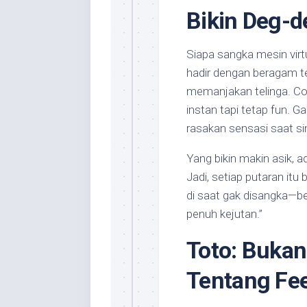
Bikin Deg-
Siapa sangka mesin virt
hadir dengan beragam te
memanjakan telinga. C
instan tapi tetap fun. Gak
rasakan sensasi saat sim
Yang bikin makin asik, a
Jadi, setiap putaran itu
di saat gak disangka—ben
penuh kejutan.”
Toto: Bukan
Tentang Fee