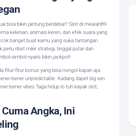
degan
ual bisa bikin jantung berdebar? Slot di mewah89
ma kekinian, animasi keren, dan efek suara yang
ocok banget buat kamu yang suka tantangan
 perlu ribet mikir strategi, tinggal putar dan
bol-simbol nyaris bikin jackpot!
da fitur-fitur bonus yang bisa nongol kapan aja.
 bener-bener unpredictable. Kadang dapet big win
er-bener vibes “laga hidup lo tuh kayak slot,
 Cuma Angka, Ini
ling