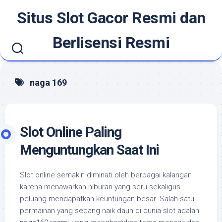
Skip
Situs Slot Gacor Resmi dan
to
content
Berlisensi Resmi
naga 169
Slot Online Paling
Menguntungkan Saat Ini
Slot online semakin diminati oleh berbagai kalangan
karena menawarkan hiburan yang seru sekaligus
peluang mendapatkan keuntungan besar. Salah satu
permainan yang sedang naik daun di dunia slot adalah