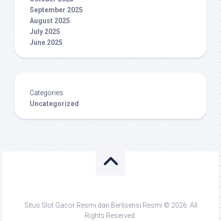
September 2025
August 2025
July 2025
June 2025
Categories
Uncategorized
Situs Slot Gacor Resmi dan Berlisensi Resmi © 2026. All
Rights Reserved.