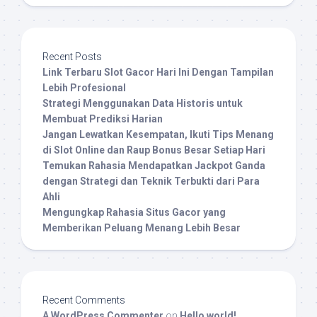
Recent Posts
Link Terbaru Slot Gacor Hari Ini Dengan Tampilan
Lebih Profesional
Strategi Menggunakan Data Historis untuk
Membuat Prediksi Harian
Jangan Lewatkan Kesempatan, Ikuti Tips Menang
di Slot Online dan Raup Bonus Besar Setiap Hari
Temukan Rahasia Mendapatkan Jackpot Ganda
dengan Strategi dan Teknik Terbukti dari Para
Ahli
Mengungkap Rahasia Situs Gacor yang
Memberikan Peluang Menang Lebih Besar
Recent Comments
A WordPress Commenter
on
Hello world!