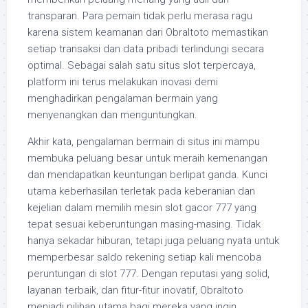
transparan. Para pemain tidak perlu merasa ragu
karena sistem keamanan dari Obraltoto memastikan
setiap transaksi dan data pribadi terlindungi secara
optimal. Sebagai salah satu situs slot terpercaya,
platform ini terus melakukan inovasi demi
menghadirkan pengalaman bermain yang
menyenangkan dan menguntungkan.
Akhir kata, pengalaman bermain di situs ini mampu
membuka peluang besar untuk meraih kemenangan
dan mendapatkan keuntungan berlipat ganda. Kunci
utama keberhasilan terletak pada keberanian dan
kejelian dalam memilih mesin slot gacor 777 yang
tepat sesuai keberuntungan masing-masing. Tidak
hanya sekadar hiburan, tetapi juga peluang nyata untuk
memperbesar saldo rekening setiap kali mencoba
peruntungan di slot 777. Dengan reputasi yang solid,
layanan terbaik, dan fitur-fitur inovatif, Obraltoto
menjadi pilihan utama bagi mereka yang ingin