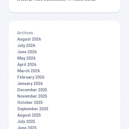
Archives
August 2026
July 2026
June 2026
May 2026
April 2026
March 2026
February 2026
January 2026
December 2025
November 2025
October 2025
September 2025
August 2025
July 2025
June 2025