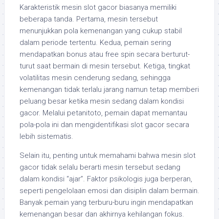
Karakteristik mesin slot gacor biasanya memiliki
beberapa tanda. Pertama, mesin tersebut
menunjukkan pola kemenangan yang cukup stabil
dalam periode tertentu. Kedua, pemain sering
mendapatkan bonus atau free spin secara berturut-
turut saat bermain di mesin tersebut. Ketiga, tingkat
volatilitas mesin cenderung sedang, sehingga
kemenangan tidak terlalu jarang namun tetap memberi
peluang besar ketika mesin sedang dalam kondisi
gacor. Melalui petanitoto, pemain dapat memantau
pola-pola ini dan mengidentifikasi slot gacor secara
lebih sistematis.
Selain itu, penting untuk memahami bahwa mesin slot
gacor tidak selalu berarti mesin tersebut sedang
dalam kondisi “ajar”. Faktor psikologis juga berperan,
seperti pengelolaan emosi dan disiplin dalam bermain.
Banyak pemain yang terburu-buru ingin mendapatkan
kemenangan besar dan akhirnya kehilangan fokus.