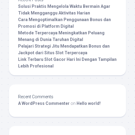
Solusi Praktis Mengelola Waktu Bermain Agar
Tidak Mengganggu Aktivitas Harian
Cara Mengoptimalkan Penggunaan Bonus dan
Promosi di Platform Digital
Metode Terpercaya Meningkatkan Peluang
Menang di Dunia Taruhan Digital
Pelajari Strategi Jitu Mendapatkan Bonus dan
Jackpot dari Situs Slot Terpercaya
Link Terbaru Slot Gacor Hari Ini Dengan Tampilan
Lebih Profesional
Recent Comments
A WordPress Commenter
on
Hello world!