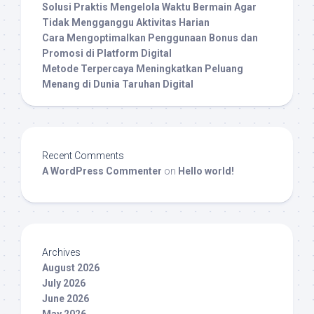
Solusi Praktis Mengelola Waktu Bermain Agar
Tidak Mengganggu Aktivitas Harian
Cara Mengoptimalkan Penggunaan Bonus dan
Promosi di Platform Digital
Metode Terpercaya Meningkatkan Peluang
Menang di Dunia Taruhan Digital
Recent Comments
A WordPress Commenter
on
Hello world!
Archives
August 2026
July 2026
June 2026