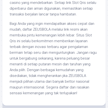
casino yang mendebarkan. Setiap link Slot Qris selalu
diperbarui dan aman digunakan, memastikan setiap
transaksi berjalan lancar tanpa hambatan.
Bagi Anda yang ingin mendapatkan akses cepat dan
mudah, daftar ZEUSBOLA melalui link resmi akan
membuka pintu kemenangan lebih lebar. Situs Slot
Qris ini selalu berkomitmen memberikan layanan
terbaik dengan inovasi terbaru agar pengalaman
bermain tetap seru dan menguntungkan. Jangan ragu
untuk bergabung sekarang, karena peluang besar
menanti di setiap putaran mesin dan taruhan yang
Anda pilih. Dengan berbagai kemudahan yang
disediakan, tidak mengherankan jika ZEUSBOLA
menjadi pilihan utama dari banyak bettor nasional
maupun internasional. Segera daftar dan rasakan
sensasi kemenangan yang tak terlupakan!