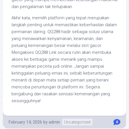
dan pengalaman tak terlupakan.
Akhir kata, memilih platform yang tepat merupakan
langkah penting untuk memastikan keberhasilan dalam
permainan daring. QQ288 hadir sebagai solusi utama
yang menawarkan kenyamanan, keamanan, dan
peluang kemenangan besar melalui slot gacor.
Mengakses QQ288 Link secara rutin akan membuka
akses ke berbagai game menarik yang mampu
memanjakan pecinta judi online. Jangan sampai
ketinggalan peluang emas ini, sebab keberuntungan
menanti di depan mata setiap pemain yang berani
mencoba peruntungan di platform ini. Segera
bergabung dan rasakan sensasi kemenangan yang
sesungguhnya!
February 14, 2026
by
admin
Uncategorized
0