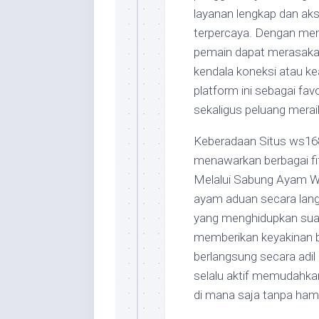
layanan lengkap dan ak
terpercaya. Dengan meng
pemain dapat merasakan
kendala koneksi atau ke
platform ini sebagai fa
sekaligus peluang merai
Keberadaan Situs ws168
menawarkan berbagai fit
Melalui Sabung Ayam W
ayam aduan secara lang
yang menghidupkan suasa
memberikan keyakinan b
berlangsung secara adil
selalu aktif memudahka
di mana saja tanpa ham