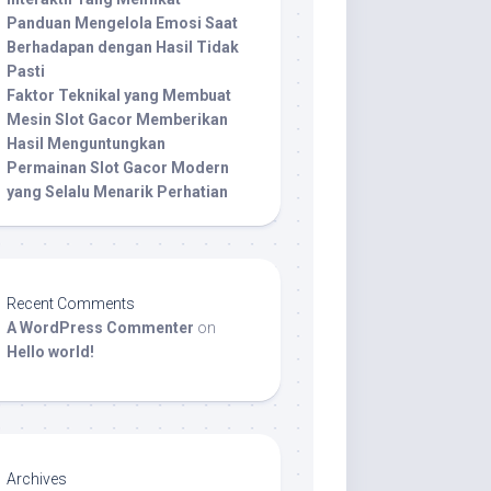
Panduan Mengelola Emosi Saat
Berhadapan dengan Hasil Tidak
Pasti
Faktor Teknikal yang Membuat
Mesin Slot Gacor Memberikan
Hasil Menguntungkan
Permainan Slot Gacor Modern
yang Selalu Menarik Perhatian
Recent Comments
A WordPress Commenter
on
Hello world!
Archives