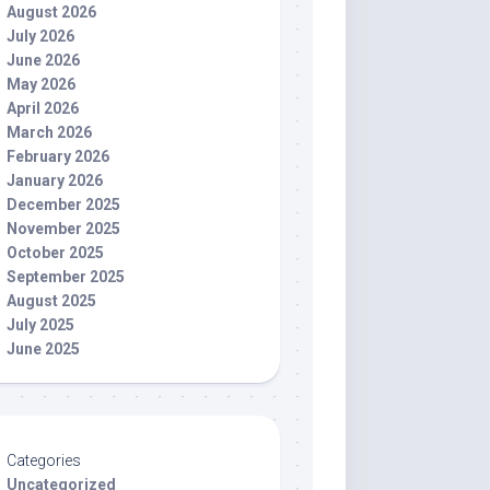
August 2026
July 2026
June 2026
May 2026
April 2026
March 2026
February 2026
January 2026
December 2025
November 2025
October 2025
September 2025
August 2025
July 2025
June 2025
Categories
Uncategorized