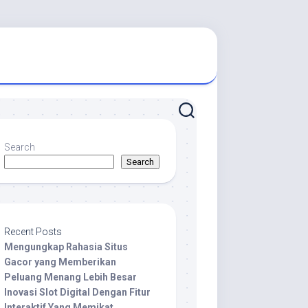
Search
Search
Recent Posts
Mengungkap Rahasia Situs
Gacor yang Memberikan
Peluang Menang Lebih Besar
Inovasi Slot Digital Dengan Fitur
Interaktif Yang Memikat