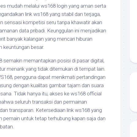
ses mudah melalui ws168 login yang aman serta
andalkan link ws168 yang stabil dan terjaga,
 sensasi kompetisi seru tanpa khawatir akan
amanan data pribadi. Keunggulan ini menjadikan
vorit banyak kalangan yang mencari hiburan
h keuntungan besar.
 semakin memantapkan posisi di pasar digital,
ur menarik yang tidak ditemukan di tempat lain.
S168, pengguna dapat menikmati pertandingan
sung dengan kualitas gambar tajam dan suara
na. Tidak hanya itu, akses ke ws168 official
ahwa seluruh transaksi dan permainan
 dan transparan. Ketersediaan link ws168 yang
n pemain untuk tetap terhubung kapan saja dan
batan.