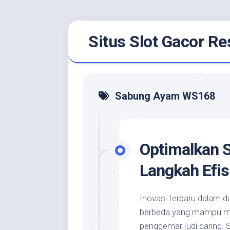
Skip
Situs Slot Gacor Re
to
content
Sabung Ayam WS168
Optimalkan 
Langkah Efis
Inovasi terbaru dalam 
berbeda yang mampu me
penggemar judi daring. 