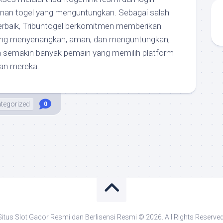
nan togel yang menguntungkan. Sebagai salah
 terbaik, Tribuntogel berkomitmen memberikan
ng menyenangkan, aman, dan menguntungkan,
ka semakin banyak pemain yang memilih platform
han mereka.
tegorized
0
Situs Slot Gacor Resmi dan Berlisensi Resmi © 2026. All Rights Reserved