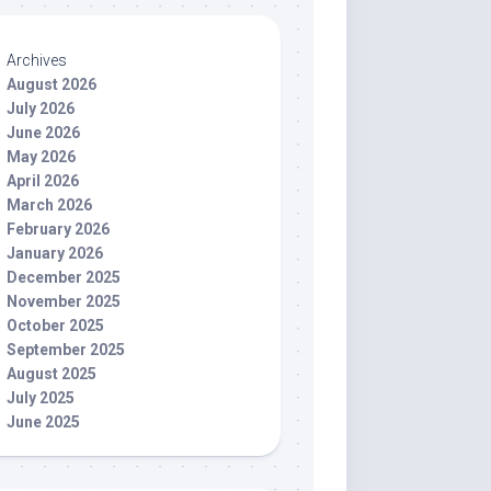
Archives
August 2026
July 2026
June 2026
May 2026
April 2026
March 2026
February 2026
January 2026
December 2025
November 2025
October 2025
September 2025
August 2025
July 2025
June 2025