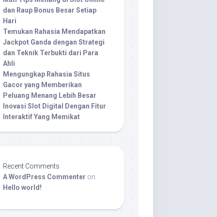
dan Raup Bonus Besar Setiap
Hari
Temukan Rahasia Mendapatkan
Jackpot Ganda dengan Strategi
dan Teknik Terbukti dari Para
Ahli
Mengungkap Rahasia Situs
Gacor yang Memberikan
Peluang Menang Lebih Besar
Inovasi Slot Digital Dengan Fitur
Interaktif Yang Memikat
Recent Comments
A WordPress Commenter
on
Hello world!