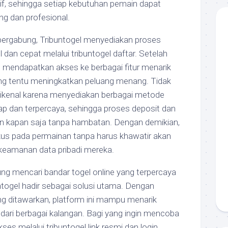
if, sehingga setiap kebutuhan pemain dapat
ng dan profesional.
 bergabung, Tribuntogel menyediakan proses
dan cepat melalui tribuntogel daftar. Setelah
 mendapatkan akses ke berbagai fitur menarik
ng tentu meningkatkan peluang menang. Tidak
ga dikenal karena menyediakan berbagai metode
p dan terpercaya, sehingga proses deposit dan
an kapan saja tanpa hambatan. Dengan demikian,
kus pada permainan tanpa harus khawatir akan
keamanan data pribadi mereka.
ingung mencari bandar togel online yang terpercaya
togel hadir sebagai solusi utama. Dengan
ng ditawarkan, platform ini mampu menarik
 dari berbagai kalangan. Bagi yang ingin mencoba
es melalui tribuntogel link resmi dan login