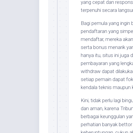
yang cepat dan respons
terpenuhi secara langsu
Bagi pemula yang ingin
pendaftaran yang simpel 
mendaftar, mereka akan
serta bonus menarik ya
hanya itu, situs ini ju
pembayaran yang lengka
withdraw dapat dilakuk
setiap pemain dapat fo
kendala teknis maupun 
Kini, tidak perlu lagi b
dan aman, karena Tribun
berbagai keunggulan ya
perhatian banyak bettor
keberuntungan, cukup aks