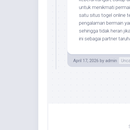
untuk menikmati permai
satu situs togel online
pengalaman bermain ya
sehingga tidak heran ji
ini sebagai partner taru
April 17, 2026
by
admin
Unca