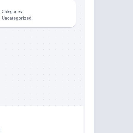
Categories
Uncategorized
.