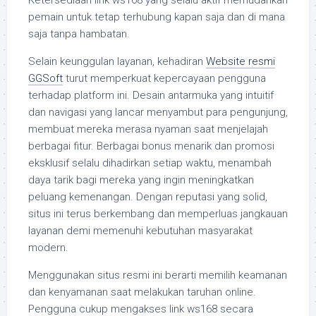
Ketersediaan link ws168 yang selalu aktif memudahkan
pemain untuk tetap terhubung kapan saja dan di mana
saja tanpa hambatan.
Selain keunggulan layanan, kehadiran
Website resmi
GGSoft
turut memperkuat kepercayaan pengguna
terhadap platform ini. Desain antarmuka yang intuitif
dan navigasi yang lancar menyambut para pengunjung,
membuat mereka merasa nyaman saat menjelajah
berbagai fitur. Berbagai bonus menarik dan promosi
eksklusif selalu dihadirkan setiap waktu, menambah
daya tarik bagi mereka yang ingin meningkatkan
peluang kemenangan. Dengan reputasi yang solid,
situs ini terus berkembang dan memperluas jangkauan
layanan demi memenuhi kebutuhan masyarakat
modern.
Menggunakan situs resmi ini berarti memilih keamanan
dan kenyamanan saat melakukan taruhan online.
Pengguna cukup mengakses link ws168 secara