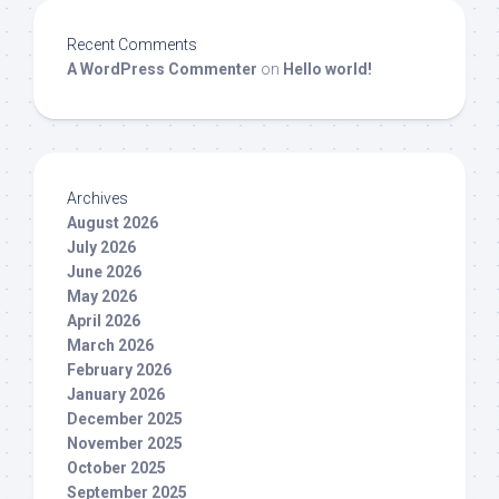
Recent Comments
A WordPress Commenter
on
Hello world!
Archives
August 2026
July 2026
June 2026
May 2026
April 2026
March 2026
February 2026
January 2026
December 2025
November 2025
October 2025
September 2025