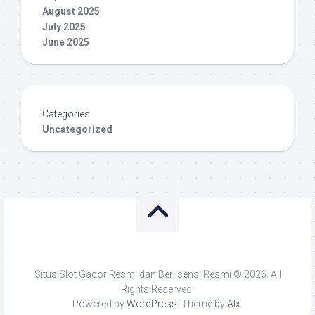
August 2025
July 2025
June 2025
Categories
Uncategorized
Situs Slot Gacor Resmi dan Berlisensi Resmi © 2026. All
Rights Reserved.
Powered by
WordPress
. Theme by
Alx
.