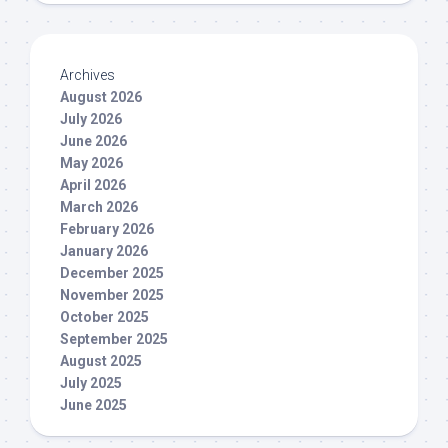
Archives
August 2026
July 2026
June 2026
May 2026
April 2026
March 2026
February 2026
January 2026
December 2025
November 2025
October 2025
September 2025
August 2025
July 2025
June 2025