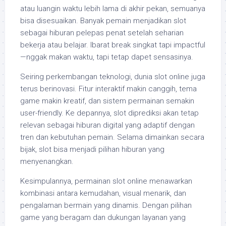
atau luangin waktu lebih lama di akhir pekan, semuanya
bisa disesuaikan. Banyak pemain menjadikan slot
sebagai hiburan pelepas penat setelah seharian
bekerja atau belajar. Ibarat break singkat tapi impactful
—nggak makan waktu, tapi tetap dapet sensasinya.
Seiring perkembangan teknologi, dunia slot online juga
terus berinovasi. Fitur interaktif makin canggih, tema
game makin kreatif, dan sistem permainan semakin
user-friendly. Ke depannya, slot diprediksi akan tetap
relevan sebagai hiburan digital yang adaptif dengan
tren dan kebutuhan pemain. Selama dimainkan secara
bijak, slot bisa menjadi pilihan hiburan yang
menyenangkan.
Kesimpulannya, permainan slot online menawarkan
kombinasi antara kemudahan, visual menarik, dan
pengalaman bermain yang dinamis. Dengan pilihan
game yang beragam dan dukungan layanan yang