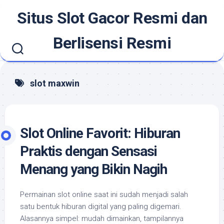
Skip
Situs Slot Gacor Resmi dan
to
content
Berlisensi Resmi
slot maxwin
Slot Online Favorit: Hiburan
Praktis dengan Sensasi
Menang yang Bikin Nagih
Permainan slot online saat ini sudah menjadi salah
satu bentuk hiburan digital yang paling digemari.
Alasannya simpel: mudah dimainkan, tampilannya