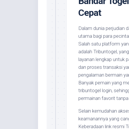
Bandar Togel
Cepat
Dalam dunia perjudian d
utama bagi para pecinta
Salah satu platform yan
adalah Tribuntogel, yan
layanan lengkap untuk p
dan proses transaksi 
pengalaman bermain ya
Banyak pemain yang me
tribuntogel login, sehi
permainan favorit tanpa
Selain kemudahan akse
keamanannya yang cangg
Keberadaan link resmi T