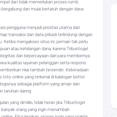
impel dan tidak memerlukan proses rumit,
a bergabung dan mulai bertaruh dengan dana
si pengguna menjadi prioritas utama dari
tiap transaksi dan data pribadi terlindungi dengan
ru. Ketika mengakses situs ini, pemain tak perlu
ipuan atau kehilangan dana, karena Tribuntogel
tegritas dan kepercayaan dari para membernya.
hwa kualitas layanan pelanggan serta respons
memberikan nilai tambah tersendiri. Keberadaan
s toto online yang terkenal di kalangan bettor
tegisnya sebagai platform yang aman dan
 taruhan daring.
an yang dimiliki, tidak heran jika Tribuntogel
n banyak orang yang ingin menambah
online. Fitur lengkap, proses login yang praktis,