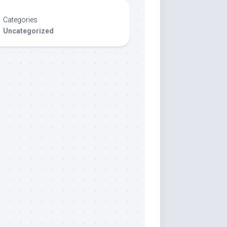
Categories
Uncategorized