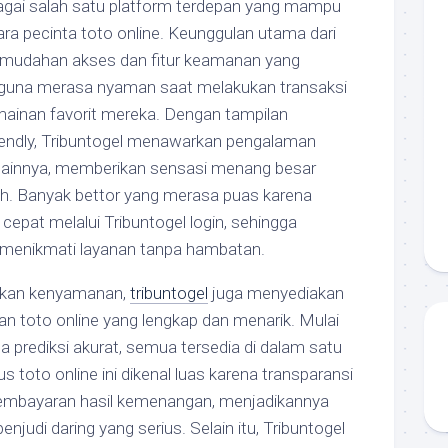
agai salah satu platform terdepan yang mampu
a pecinta toto online. Keunggulan utama dari
 kemudahan akses dan fitur keamanan yang
gguna merasa nyaman saat melakukan transaksi
inan favorit mereka. Dengan tampilan
iendly, Tribuntogel menawarkan pengalaman
l lainnya, memberikan sensasi menang besar
ah. Banyak bettor yang merasa puas karena
cepat melalui Tribuntogel login, sehingga
 menikmati layanan tanpa hambatan.
kan kenyamanan,
tribuntogel
juga menyediakan
nan toto online yang lengkap dan menarik. Mulai
a prediksi akurat, semua tersedia di dalam satu
us toto online ini dikenal luas karena transparansi
embayaran hasil kemenangan, menjadikannya
enjudi daring yang serius. Selain itu, Tribuntogel