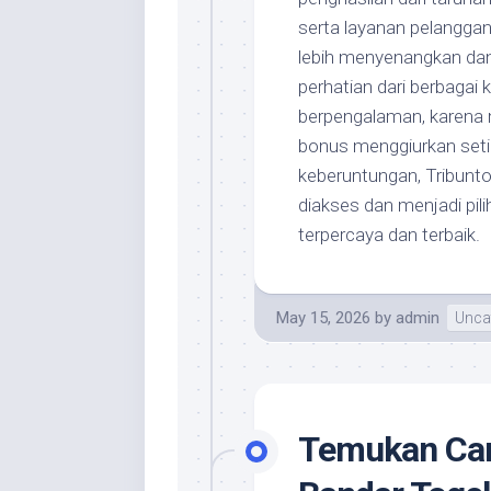
serta layanan pelangga
lebih menyenangkan da
perhatian dari berbagai
berpengalaman, karena 
bonus menggiurkan seti
keberuntungan, Tribunt
diakses dan menjadi pil
terpercaya dan terbaik.
May 15, 2026
by
admin
Unca
Temukan Cara