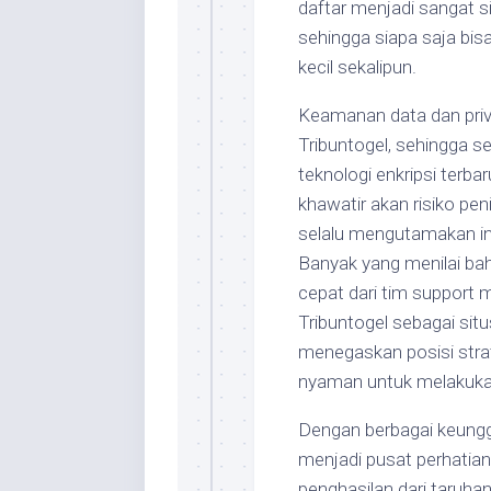
daftar menjadi sangat s
sehingga siapa saja bis
kecil sekalipun.
Keamanan data dan priva
Tribuntogel, sehingga se
teknologi enkripsi terba
khawatir akan risiko pen
selalu mengutamakan in
Banyak yang menilai ba
cepat dari tim support 
Tribuntogel sebagai situ
menegaskan posisi stra
nyaman untuk melakukan
Dengan berbagai keunggul
menjadi pusat perhatia
penghasilan dari taruhan 