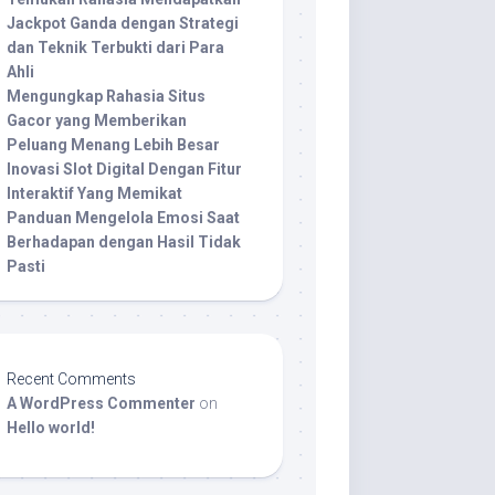
Jackpot Ganda dengan Strategi
dan Teknik Terbukti dari Para
Ahli
Mengungkap Rahasia Situs
Gacor yang Memberikan
Peluang Menang Lebih Besar
Inovasi Slot Digital Dengan Fitur
Interaktif Yang Memikat
Panduan Mengelola Emosi Saat
Berhadapan dengan Hasil Tidak
Pasti
Recent Comments
A WordPress Commenter
on
Hello world!