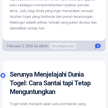
baru sekaligus mempertahankan loyalitas pemain
lama. Jadi, bagi Anda yang ingin merasakan sensasi
taruhan togel yang berbeda dan penuh keuntungan,
Waktogel adalah pilihan terbaik yang patut dicoba dan
diandalkan setiap hari.
February 5, 2026
by
admin
Uncategorized
0
Serunya Menjelajahi Dunia
Togel: Cara Santai tapi Tetap
Menguntungkan
Togel telah menjadi salah satu permainan yang