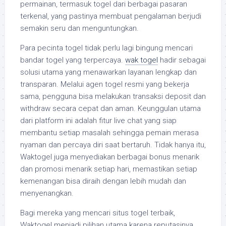
permainan, termasuk togel dari berbagai pasaran
terkenal, yang pastinya membuat pengalaman berjudi
semakin seru dan menguntungkan.
Para pecinta togel tidak perlu lagi bingung mencari
bandar togel yang terpercaya.
wak togel
hadir sebagai
solusi utama yang menawarkan layanan lengkap dan
transparan. Melalui agen togel resmi yang bekerja
sama, pengguna bisa melakukan transaksi deposit dan
withdraw secara cepat dan aman. Keunggulan utama
dari platform ini adalah fitur live chat yang siap
membantu setiap masalah sehingga pemain merasa
nyaman dan percaya diri saat bertaruh. Tidak hanya itu,
Waktogel juga menyediakan berbagai bonus menarik
dan promosi menarik setiap hari, memastikan setiap
kemenangan bisa diraih dengan lebih mudah dan
menyenangkan.
Bagi mereka yang mencari situs togel terbaik,
Waktogel menjadi pilihan utama karena reputasinya