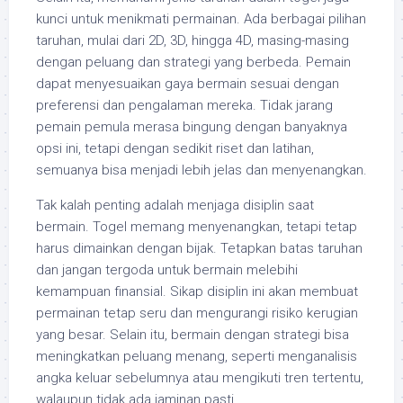
kunci untuk menikmati permainan. Ada berbagai pilihan
taruhan, mulai dari 2D, 3D, hingga 4D, masing-masing
dengan peluang dan strategi yang berbeda. Pemain
dapat menyesuaikan gaya bermain sesuai dengan
preferensi dan pengalaman mereka. Tidak jarang
pemain pemula merasa bingung dengan banyaknya
opsi ini, tetapi dengan sedikit riset dan latihan,
semuanya bisa menjadi lebih jelas dan menyenangkan.
Tak kalah penting adalah menjaga disiplin saat
bermain. Togel memang menyenangkan, tetapi tetap
harus dimainkan dengan bijak. Tetapkan batas taruhan
dan jangan tergoda untuk bermain melebihi
kemampuan finansial. Sikap disiplin ini akan membuat
permainan tetap seru dan mengurangi risiko kerugian
yang besar. Selain itu, bermain dengan strategi bisa
meningkatkan peluang menang, seperti menganalisis
angka keluar sebelumnya atau mengikuti tren tertentu,
walaupun tidak ada jaminan pasti.