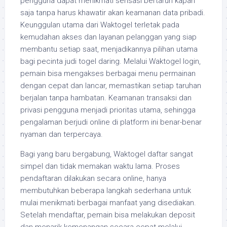
pengguna dapat menikmati sensasi bertaruh kapan
saja tanpa harus khawatir akan keamanan data pribadi.
Keunggulan utama dari Waktogel terletak pada
kemudahan akses dan layanan pelanggan yang siap
membantu setiap saat, menjadikannya pilihan utama
bagi pecinta judi togel daring. Melalui Waktogel login,
pemain bisa mengakses berbagai menu permainan
dengan cepat dan lancar, memastikan setiap taruhan
berjalan tanpa hambatan. Keamanan transaksi dan
privasi pengguna menjadi prioritas utama, sehingga
pengalaman berjudi online di platform ini benar-benar
nyaman dan terpercaya.
Bagi yang baru bergabung, Waktogel daftar sangat
simpel dan tidak memakan waktu lama. Proses
pendaftaran dilakukan secara online, hanya
membutuhkan beberapa langkah sederhana untuk
mulai menikmati berbagai manfaat yang disediakan.
Setelah mendaftar, pemain bisa melakukan deposit