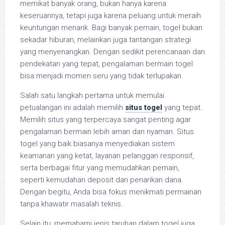
memikat banyak orang, bukan hanya karena
keseruannya, tetapi juga karena peluang untuk meraih
keuntungan menarik. Bagi banyak pemain, togel bukan
sekadar hiburan, melainkan juga tantangan strategi
yang menyenangkan. Dengan sedikit perencanaan dan
pendekatan yang tepat, pengalaman bermain togel
bisa menjadi momen seru yang tidak terlupakan.
Salah satu langkah pertama untuk memulai
petualangan ini adalah memilih
situs togel
yang tepat.
Memilih situs yang terpercaya sangat penting agar
pengalaman bermain lebih aman dan nyaman. Situs
togel yang baik biasanya menyediakan sistem
keamanan yang ketat, layanan pelanggan responsif,
serta berbagai fitur yang memudahkan pemain,
seperti kemudahan deposit dan penarikan dana.
Dengan begitu, Anda bisa fokus menikmati permainan
tanpa khawatir masalah teknis.
Selain itu, memahami jenis taruhan dalam togel juga