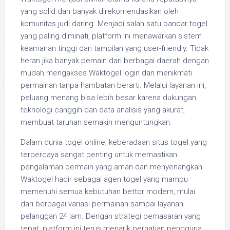
yang solid dan banyak direkomendasikan oleh
komunitas judi daring. Menjadi salah satu bandar togel
yang paling diminati, platform ini menawarkan sistem
keamanan tinggi dan tampilan yang user-friendly. Tidak
heran jika banyak pemain dari berbagai daerah dengan
mudah mengakses Waktogel login dan menikmati
permainan tanpa hambatan berarti. Melalui layanan ini,
peluang menang bisa lebih besar karena dukungan
teknologi canggih dan data analisis yang akurat,
membuat taruhan semakin menguntungkan.
Dalam dunia togel online, keberadaan situs togel yang
terpercaya sangat penting untuk memastikan
pengalaman bermain yang aman dan menyenangkan.
Waktogel hadir sebagai agen togel yang mampu
memenuhi semua kebutuhan bettor modern, mulai
dari berbagai variasi permainan sampai layanan
pelanggan 24 jam. Dengan strategi pemasaran yang
tepat, platform ini terus menarik perhatian pengguna