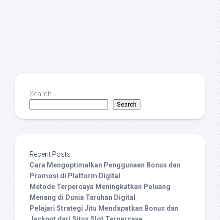
Search
Search
Recent Posts
Cara Mengoptimalkan Penggunaan Bonus dan
Promosi di Platform Digital
Metode Terpercaya Meningkatkan Peluang
Menang di Dunia Taruhan Digital
Pelajari Strategi Jitu Mendapatkan Bonus dan
Jackpot dari Situs Slot Terpercaya