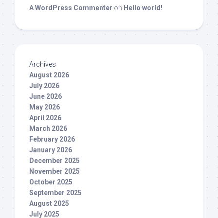
A WordPress Commenter
on
Hello world!
Archives
August 2026
July 2026
June 2026
May 2026
April 2026
March 2026
February 2026
January 2026
December 2025
November 2025
October 2025
September 2025
August 2025
July 2025