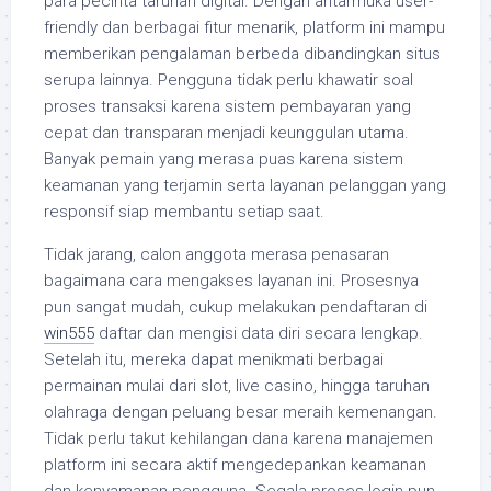
para pecinta taruhan digital. Dengan antarmuka user-
friendly dan berbagai fitur menarik, platform ini mampu
memberikan pengalaman berbeda dibandingkan situs
serupa lainnya. Pengguna tidak perlu khawatir soal
proses transaksi karena sistem pembayaran yang
cepat dan transparan menjadi keunggulan utama.
Banyak pemain yang merasa puas karena sistem
keamanan yang terjamin serta layanan pelanggan yang
responsif siap membantu setiap saat.
Tidak jarang, calon anggota merasa penasaran
bagaimana cara mengakses layanan ini. Prosesnya
pun sangat mudah, cukup melakukan pendaftaran di
win555
daftar dan mengisi data diri secara lengkap.
Setelah itu, mereka dapat menikmati berbagai
permainan mulai dari slot, live casino, hingga taruhan
olahraga dengan peluang besar meraih kemenangan.
Tidak perlu takut kehilangan dana karena manajemen
platform ini secara aktif mengedepankan keamanan