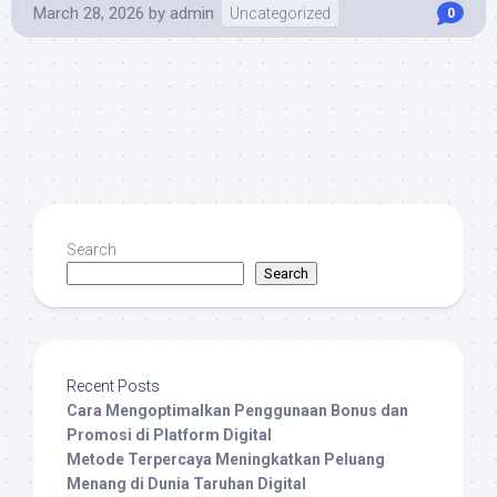
March 28, 2026
by
admin
Uncategorized
0
Search
Search
Recent Posts
Cara Mengoptimalkan Penggunaan Bonus dan
Promosi di Platform Digital
Metode Terpercaya Meningkatkan Peluang
Menang di Dunia Taruhan Digital