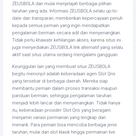
ZEUSBOLA dan mulai menjelajah berbagai pilihan
taruhan yang ada. Informasi ZEUSBOLA selalu up-to-
date dan transparan, memberikan kepercayaan penuh
kepada semua pemain yang ingin mendapatkan
pengalaman bermain secara adil dan menyenangkan.
Tidak perlu khawatir kehilangan akses, karena situs ini
juga menyediakan ZEUSBOLA link alternatif yang selalu
aktif saat situs utama sedang mengalami gangguan.
Keunggulan lain yang membuat situs ZEUSBOLA
begitu menonjol adalah keberadaan agen Slot Qris
yang tersebar di berbagai daerah. Mereka siap
membantu pemain dalam proses transaksi maupun
panduan bermain, sehingga pengalaman taruhan
menjadi lebih lancar dan menyenangkan. Tidak hanya
itu, keberadaan provider Slot Qris yang beragam
menjamin variasi permainan yang lengkap dan
menarik. Para pemain bisa mencoba berbagai jenis
taruhan, mulai dari slot klasik hingga permainan live