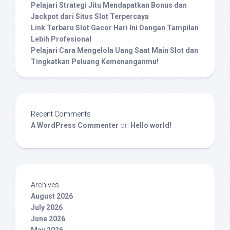
Pelajari Strategi Jitu Mendapatkan Bonus dan
Jackpot dari Situs Slot Terpercaya
Link Terbaru Slot Gacor Hari Ini Dengan Tampilan
Lebih Profesional
Pelajari Cara Mengelola Uang Saat Main Slot dan
Tingkatkan Peluang Kemenanganmu!
Recent Comments
A WordPress Commenter
on
Hello world!
Archives
August 2026
July 2026
June 2026