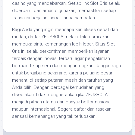
casino yang mendebarkan. Setiap link Slot Qris selalu
diperbarui dan aman digunakan, memastikan setiap
transaksi berjalan lancar tanpa hambatan.
Bagi Anda yang ingin mendapatkan akses cepat dan
mudah, daftar ZEUSBOLA melalui link resmi akan
membuka pintu kemenangan lebih lebar. Situs Slot
Qris ini selalu berkomitmen memberikan layanan
terbaik dengan inovasi terbaru agar pengalaman
bermain tetap seru dan menguntungkan. Jangan ragu
untuk bergabung sekarang, karena peluang besar
menanti di setiap putaran mesin dan taruhan yang
Anda pilih. Dengan berbagai kemudahan yang
disediakan, tidak mengherankan jika ZEUSBOLA
menjadi pilihan utama dari banyak bettor nasional
maupun internasional. Segera daftar dan rasakan
sensasi kemenangan yang tak terlupakan!