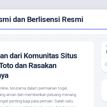
smi dan Berlisensi Resmi
an dari Komunitas Situs
Toto dan Rasakan
nya
nline, terutama dalam permainan togel,
ang aman dan memberikan peluang menang
angat penting bagi para pemain. Salah satu