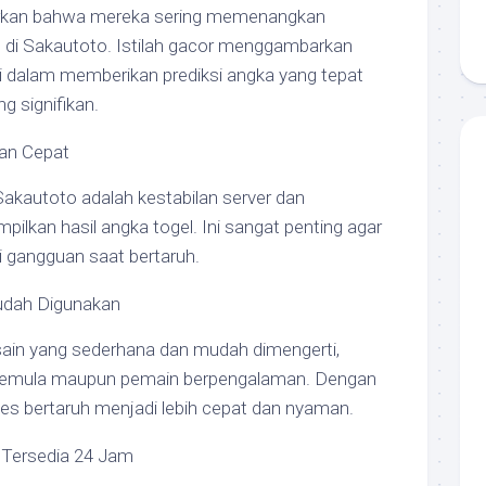
rkan bahwa mereka sering memenangkan
 di Sakautoto. Istilah gacor menggambarkan
 dalam memberikan prediksi angka yang tepat
 signifikan.
dan Cepat
akautoto adalah kestabilan server dan
lkan hasil angka togel. Ini sangat penting agar
 gangguan saat bertaruh.
dah Digunakan
esain yang sederhana dan mudah dimengerti,
pemula maupun pemain berpengalaman. Dengan
oses bertaruh menjadi lebih cepat dan nyaman.
 Tersedia 24 Jam