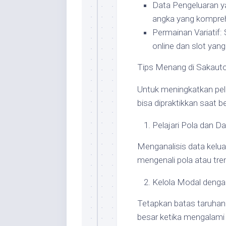
Data Pengeluaran y
angka yang komprehe
Permainan Variatif: 
online dan slot yang
Tips Menang di Sakaut
Untuk meningkatkan pel
bisa dipraktikkan saat b
Pelajari Pola dan Da
Menganalisis data kel
mengenali pola atau tr
Kelola Modal denga
Tetapkan batas taruhan 
besar ketika mengalami 