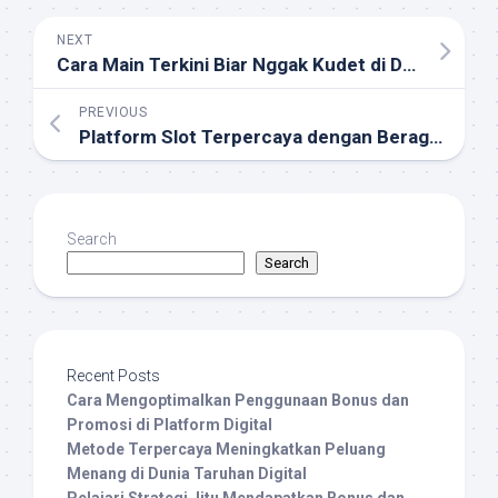
NEXT
Cara Main Terkini Biar Nggak Kudet di Dunia Hiburan
PREVIOUS
Platform Slot Terpercaya dengan Beragam Pilihan Game Berkualitas Tinggi
Search
Search
Recent Posts
Cara Mengoptimalkan Penggunaan Bonus dan
Promosi di Platform Digital
Metode Terpercaya Meningkatkan Peluang
Menang di Dunia Taruhan Digital