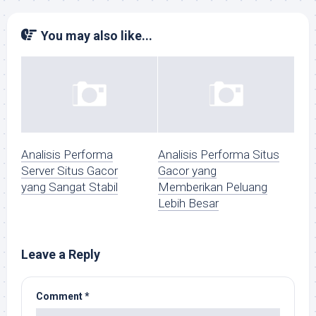
You may also like...
Analisis Performa
Analisis Performa Situs
Server Situs Gacor
Gacor yang
yang Sangat Stabil
Memberikan Peluang
Lebih Besar
Leave a Reply
Comment
*