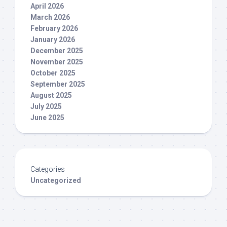
April 2026
March 2026
February 2026
January 2026
December 2025
November 2025
October 2025
September 2025
August 2025
July 2025
June 2025
Categories
Uncategorized