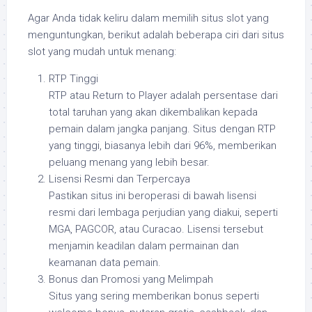
Agar Anda tidak keliru dalam memilih situs slot yang
menguntungkan, berikut adalah beberapa ciri dari situs
slot yang mudah untuk menang:
RTP Tinggi
RTP atau Return to Player adalah persentase dari
total taruhan yang akan dikembalikan kepada
pemain dalam jangka panjang. Situs dengan RTP
yang tinggi, biasanya lebih dari 96%, memberikan
peluang menang yang lebih besar.
Lisensi Resmi dan Terpercaya
Pastikan situs ini beroperasi di bawah lisensi
resmi dari lembaga perjudian yang diakui, seperti
MGA, PAGCOR, atau Curacao. Lisensi tersebut
menjamin keadilan dalam permainan dan
keamanan data pemain.
Bonus dan Promosi yang Melimpah
Situs yang sering memberikan bonus seperti