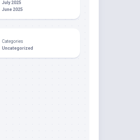
July 2025
June 2025
Categories
Uncategorized