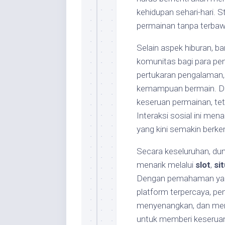
kehidupan sehari-hari. 
permainan tanpa terbawa
Selain aspek hiburan, b
komunitas bagi para pe
pertukaran pengalaman, 
kemampuan bermain. Den
keseruan permainan, teta
Interaksi sosial ini me
yang kini semakin berk
Secara keseluruhan, dun
menarik melalui
slot
,
si
Dengan pemahaman yang 
platform terpercaya, p
menyenangkan, dan mem
untuk memberi keseruan