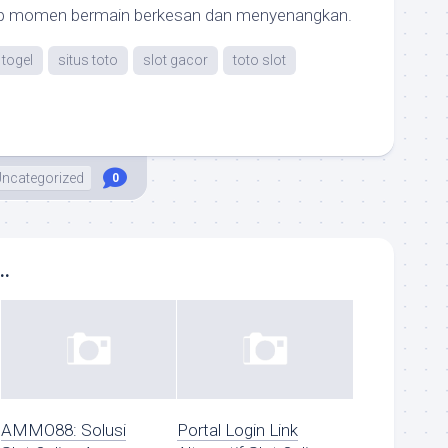
iap momen bermain berkesan dan menyenangkan.
 togel
situs toto
slot gacor
toto slot
ncategorized
0
..
AMMO88: Solusi
Portal Login Link