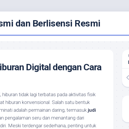
smi dan Berlisensi Resmi
buran Digital dengan Cara
, hiburan tidak lagi terbatas pada aktivitas fisik
t hiburan konvensional. Salah satu bentuk
minati adalah permainan daring, termasuk
judi
an pengalaman seru dan menantang dari
ri. Meski terdengar sederhana, penting untuk