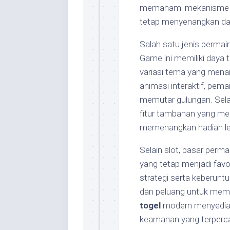
memahami mekanisme d
tetap menyenangkan da
Salah satu jenis permai
Game ini memiliki daya 
variasi tema yang menar
animasi interaktif, pem
memutar gulungan. Selai
fitur tambahan yang m
memenangkan hadiah leb
Selain slot, pasar perma
yang tetap menjadi favo
strategi serta keberun
dan peluang untuk memb
togel
modern menyediak
keamanan yang terpercaya