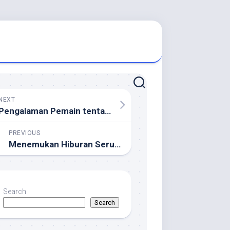
NEXT
Pengalaman Pemain tentang Kecepatan Respon Customer Service di Situs Toto Gacor
PREVIOUS
Menemukan Hiburan Seru di Tengah Aktivitas Sehari-hari
Search
Search