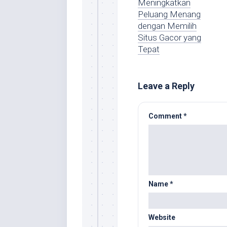
Meningkatkan
Peluang Menang
dengan Memilih
Situs Gacor yang
Tepat
Leave a Reply
Comment
*
Name
*
Website