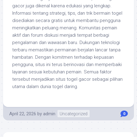
gacor juga dikenal karena edukasi yang lengkap.
Informasi tentang strategi, tips, dan trik bermain togel
disediakan secara gratis untuk membantu pengguna
meningkatkan peluang menang. Komunitas pemain
aktif dan forum diskusi menjadi tempat berbagi
pengalaman dan wawasan baru. Dukungan teknologi
terbaru memastikan permainan berjalan lancar tanpa
hambatan. Dengan komitmen terhadap kepuasan
pengguna, situs ini terus berinovasi dan memperbaiki
layanan sesuai kebutuhan pemain. Semua faktor
tersebut menjadikan situs togel gacor sebagai pilihan
utama dalam dunia togel daring.
April 22, 2026
by
admin
Uncategorized
0