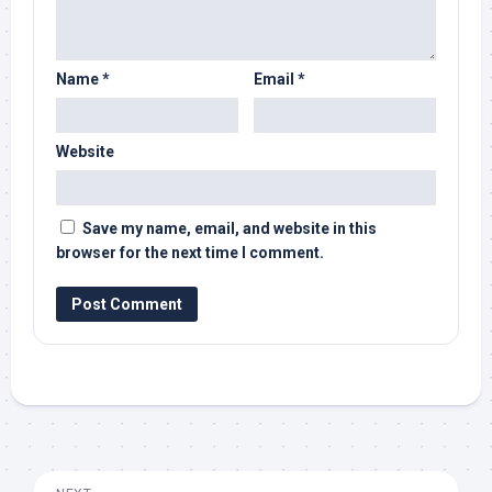
Name
*
Email
*
Website
Save my name, email, and website in this
browser for the next time I comment.