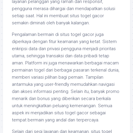
layanan pelanggan yang ramah dan responsif,
pengguna merasa dihargai dan mendapatkan solusi
setiap saat. Hal ini membuat situs togel gacor
semakin diminati oleh banyak kalangan.
Pengalaman bermain di situs togel gacor juga
diperkaya dengan fitur keamanan yang ketat. Sistem
enkripsi data dan privasi pengguna menjadi prioritas
utama, sehingga transaksi dan data pribadi tetap
aman. Platform ini juga menawarkan berbagai macam
permainan togel dari berbagai pasaran terkenal dunia,
memberi variasi pilihan bagi pemain. Tampilan
antarmuka yang user-friendly memudahkan navigasi
dan akses informasi penting. Selain itu, banyak promo
menarik dan bonus yang diberikan secara berkala
untuk meningkatkan peluang kemenangan. Semua
aspek ini menjadikan situs togel gacor sebagai
tempat bermain yang andal dan terpercaya.
Selain dari segi layanan dan keamanan, situs togel