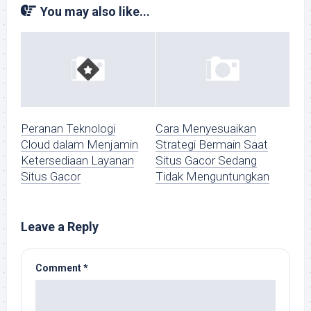
You may also like...
Peranan Teknologi
Cara Menyesuaikan
Cloud dalam Menjamin
Strategi Bermain Saat
Ketersediaan Layanan
Situs Gacor Sedang
Situs Gacor
Tidak Menguntungkan
Leave a Reply
Comment
*