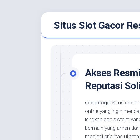
Skip
Situs Slot Gacor Re
to
content
Akses Resmi
Reputasi Sol
sedaptogel
Situs gacor 
online yang ingin menda
lengkap dan sistem yan
bermain yang aman da
menjadi prioritas utama