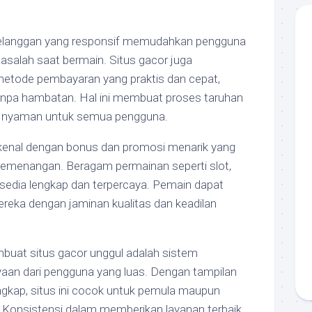
pelanggan yang responsif memudahkan pengguna
salah saat bermain. Situs gacor juga
etode pembayaran yang praktis dan cepat,
npa hambatan. Hal ini membuat proses taruhan
an nyaman untuk semua pengguna.
 dikenal dengan bonus dan promosi menarik yang
emenangan. Beragam permainan seperti slot,
ersedia lengkap dan terpercaya. Pemain dapat
reka dengan jaminan kualitas dan keadilan
uat situs gacor unggul adalah sistem
an dari pengguna yang luas. Dengan tampilan
lengkap, situs ini cocok untuk pemula maupun
Konsistensi dalam memberikan layanan terbaik