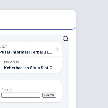
NEXT
Pusat Informasi Terbaru Link Alternatif Toto Slot Gacor
PREVIOUS
Keberhasilan Situs Slot Gacor dalam Menyajikan Slot dengan RTP Tinggi
Search
Search