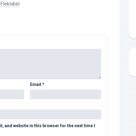
Fleksibel
Email
*
 and website in this browser for the next time I