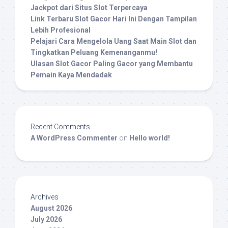
Jackpot dari Situs Slot Terpercaya
Link Terbaru Slot Gacor Hari Ini Dengan Tampilan
Lebih Profesional
Pelajari Cara Mengelola Uang Saat Main Slot dan
Tingkatkan Peluang Kemenanganmu!
Ulasan Slot Gacor Paling Gacor yang Membantu
Pemain Kaya Mendadak
Recent Comments
A WordPress Commenter
on
Hello world!
Archives
August 2026
July 2026