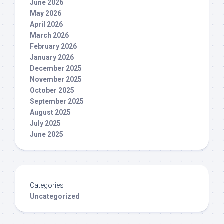
June 2026
May 2026
April 2026
March 2026
February 2026
January 2026
December 2025
November 2025
October 2025
September 2025
August 2025
July 2025
June 2025
Categories
Uncategorized