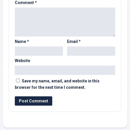
Comment
*
Name
*
Email
*
Website
Save my name, email, and website in this
browser for the next time I comment.