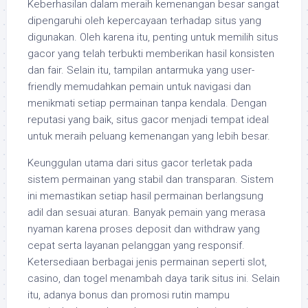
Keberhasilan dalam meraih kemenangan besar sangat
dipengaruhi oleh kepercayaan terhadap situs yang
digunakan. Oleh karena itu, penting untuk memilih situs
gacor yang telah terbukti memberikan hasil konsisten
dan fair. Selain itu, tampilan antarmuka yang user-
friendly memudahkan pemain untuk navigasi dan
menikmati setiap permainan tanpa kendala. Dengan
reputasi yang baik, situs gacor menjadi tempat ideal
untuk meraih peluang kemenangan yang lebih besar.
Keunggulan utama dari situs gacor terletak pada
sistem permainan yang stabil dan transparan. Sistem
ini memastikan setiap hasil permainan berlangsung
adil dan sesuai aturan. Banyak pemain yang merasa
nyaman karena proses deposit dan withdraw yang
cepat serta layanan pelanggan yang responsif.
Ketersediaan berbagai jenis permainan seperti slot,
casino, dan togel menambah daya tarik situs ini. Selain
itu, adanya bonus dan promosi rutin mampu