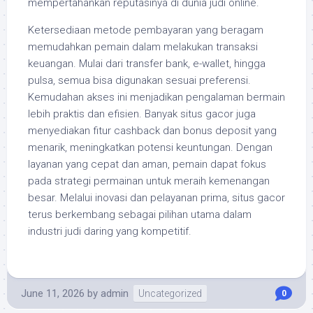
mempertahankan reputasinya di dunia judi online.
Ketersediaan metode pembayaran yang beragam
memudahkan pemain dalam melakukan transaksi
keuangan. Mulai dari transfer bank, e-wallet, hingga
pulsa, semua bisa digunakan sesuai preferensi.
Kemudahan akses ini menjadikan pengalaman bermain
lebih praktis dan efisien. Banyak situs gacor juga
menyediakan fitur cashback dan bonus deposit yang
menarik, meningkatkan potensi keuntungan. Dengan
layanan yang cepat dan aman, pemain dapat fokus
pada strategi permainan untuk meraih kemenangan
besar. Melalui inovasi dan pelayanan prima, situs gacor
terus berkembang sebagai pilihan utama dalam
industri judi daring yang kompetitif.
June 11, 2026
by
admin
Uncategorized
0