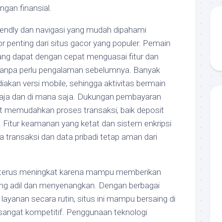
ngan finansial.
iendly dan navigasi yang mudah dipahami
r penting dari situs gacor yang populer. Pemain
akang dapat dengan cepat menguasai fitur dan
tanpa perlu pengalaman sebelumnya. Banyak
iakan versi mobile, sehingga aktivitas bermain
saja dan di mana saja. Dukungan pembayaran
 memudahkan proses transaksi, baik deposit
 Fitur keamanan yang ketat dan sistem enkripsi
transaksi dan data pribadi tetap aman dari
r terus meningkat karena mampu memberikan
ng adil dan menyenangkan. Dengan berbagai
layanan secara rutin, situs ini mampu bersaing di
g sangat kompetitif. Penggunaan teknologi