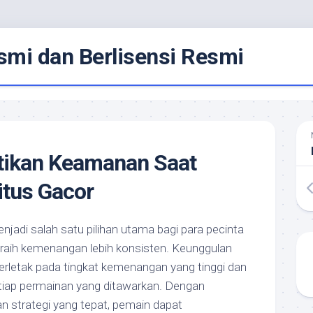
smi dan Berlisensi Resmi
ikan Keamanan Saat
itus Gacor
njadi salah satu pilihan utama bagi para pecinta
meraih kemenangan lebih konsisten. Keunggulan
terletak pada tingkat kemenangan yang tinggi dan
tiap permainan yang ditawarkan. Dengan
an strategi yang tepat, pemain dapat