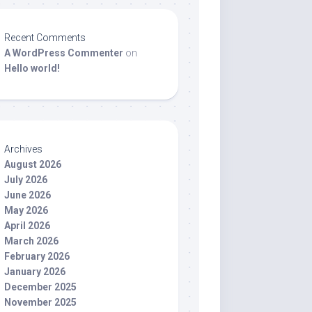
Recent Comments
A WordPress Commenter
on
Hello world!
Archives
August 2026
July 2026
June 2026
May 2026
April 2026
March 2026
February 2026
January 2026
December 2025
November 2025