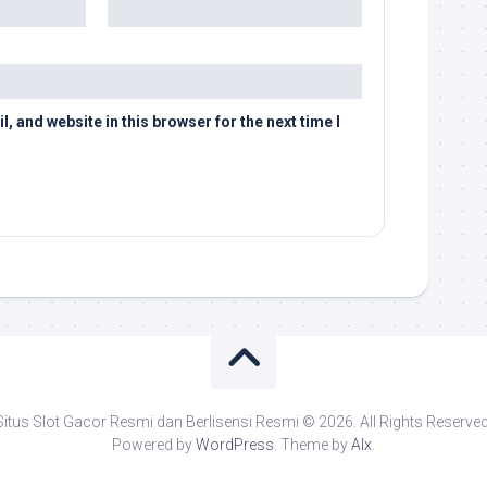
 and website in this browser for the next time I
Situs Slot Gacor Resmi dan Berlisensi Resmi © 2026. All Rights Reserved
Powered by
WordPress
. Theme by
Alx
.