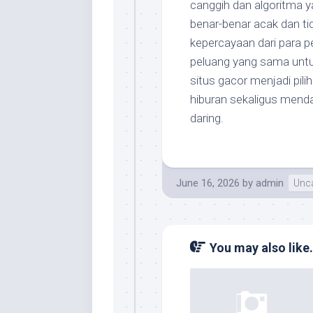
canggih dan algoritma 
benar-benar acak dan ti
kepercayaan dari para 
peluang yang sama untu
situs gacor menjadi pil
hiburan sekaligus menda
daring.
June 16, 2026
by
admin
Unca
You may also like.