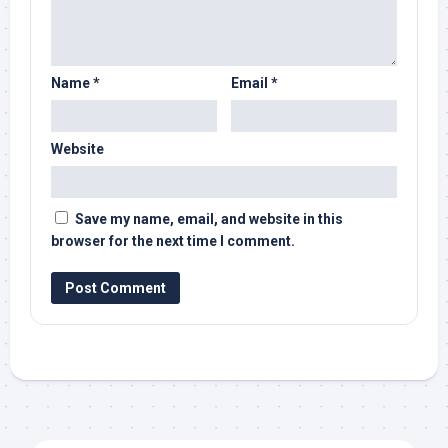
Name
*
Email
*
Website
Save my name, email, and website in this
browser for the next time I comment.