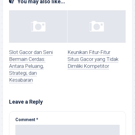
You may also like...
Slot Gacor dan Seni
Keunikan Fitur-Fitur
Bermain Cerdas:
Situs Gacor yang Tidak
Antara Peluang,
Dimiliki Kompetitor
Strategi, dan
Kesabaran
Leave a Reply
Comment
*