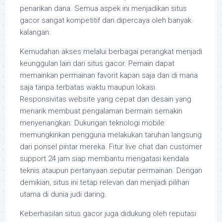
penarikan dana. Semua aspek ini menjadikan situs
gacor sangat kompetitif dan dipercaya oleh banyak
kalangan.
Kemudahan akses melalui berbagai perangkat menjadi
keunggulan lain dari situs gacor. Pemain dapat
memainkan permainan favorit kapan saja dan di mana
saja tanpa terbatas waktu maupun lokasi.
Responsivitas website yang cepat dan desain yang
menarik membuat pengalaman bermain semakin
menyenangkan. Dukungan teknologi mobile
memungkinkan pengguna melakukan taruhan langsung
dari ponsel pintar mereka. Fitur live chat dan customer
support 24 jam siap membantu mengatasi kendala
teknis ataupun pertanyaan seputar permainan. Dengan
demikian, situs ini tetap relevan dan menjadi pilihan
utama di dunia judi daring.
Keberhasilan situs gacor juga didukung oleh reputasi