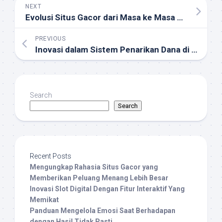
NEXT
Evolusi Situs Gacor dari Masa ke Masa dan Dampaknya terhadap Pemain
PREVIOUS
Inovasi dalam Sistem Penarikan Dana di Situs Gacor yang Modern dan Aman
Search
Search
Recent Posts
Mengungkap Rahasia Situs Gacor yang
Memberikan Peluang Menang Lebih Besar
Inovasi Slot Digital Dengan Fitur Interaktif Yang
Memikat
Panduan Mengelola Emosi Saat Berhadapan
dengan Hasil Tidak Pasti