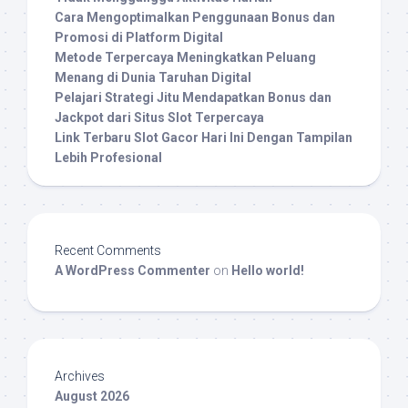
Cara Mengoptimalkan Penggunaan Bonus dan
Promosi di Platform Digital
Metode Terpercaya Meningkatkan Peluang
Menang di Dunia Taruhan Digital
Pelajari Strategi Jitu Mendapatkan Bonus dan
Jackpot dari Situs Slot Terpercaya
Link Terbaru Slot Gacor Hari Ini Dengan Tampilan
Lebih Profesional
Recent Comments
A WordPress Commenter
on
Hello world!
Archives
August 2026