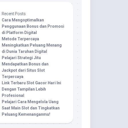
Recent Posts
Cara Mengoptimalkan
Penggunaan Bonus dan Promosi
di Platform Digital
Metode Terpercaya
Meningkatkan Peluang Menang
di Dunia Taruhan Digital
Pelajari Strategi Jitu
Mendapatkan Bonus dan
Jackpot dari Situs Slot
Terpercaya
Link Terbaru Slot Gacor Hari Ini
Dengan Tampilan Lebih
Profesional
Pelajari Cara Mengelola Uang
Saat Main Slot dan Tingkatkan
Peluang Kemenanganmu!