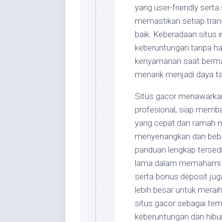
yang user-friendly sert
memastikan setiap trans
baik. Keberadaan situs
keberuntungan tanpa ha
kenyamanan saat berma
menarik menjadi daya tar
Situs gacor menawarkan
profesional, siap memb
yang cepat dan ramah 
menyenangkan dan bebas 
panduan lengkap terse
lama dalam memahami s
serta bonus deposit jug
lebih besar untuk mera
situs gacor sebagai te
keberuntungan dan hibur