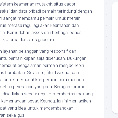
a sistem keamanan mutakhir, situs gacor
aksi dan data pribadi pemain terlindungi dengan
 ini sangat membantu pemain untuk meraih
rus merasa ragu lagi akan keamanan dan
in. Kemudahan akses dan berbagai bonus
ik utama dari situs gacor ini.
 layanan pelanggan yang responsif dan
antu pemain kapan saja diperlukan. Dukungan
membuat pengalaman bermain menjadi lebih
hambatan. Selain itu, fitur live chat dan
dia untuk memudahkan pemain baru maupun
etiap permainan yang ada. Beragam promo
a disediakan secara reguler, memberikan peluang
ih kemenangan besar. Keunggulan ini menjadikan
mpat yang ideal untuk mengembangkan
an sekaligus.