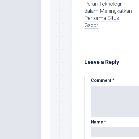
Peran Teknologi
dalam Meningkatkan
Performa Situs
Gacor
Leave a Reply
Comment
*
Name
*