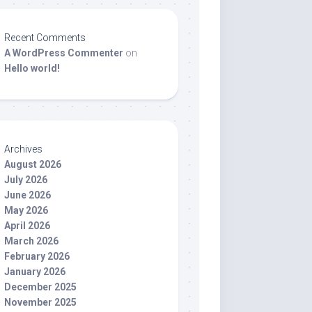
Recent Comments
A WordPress Commenter
on
Hello world!
Archives
August 2026
July 2026
June 2026
May 2026
April 2026
March 2026
February 2026
January 2026
December 2025
November 2025