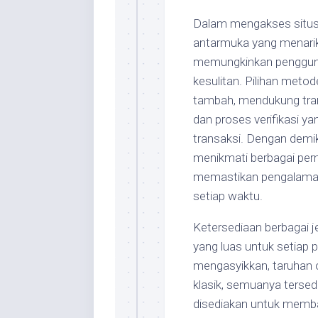
Dalam mengakses situs
antarmuka yang menarik
memungkinkan pengguna 
kesulitan. Pilihan meto
tambah, mendukung tran
dan proses verifikasi 
transaksi. Dengan demi
menikmati berbagai perm
memastikan pengalama
setiap waktu.
Ketersediaan berbagai j
yang luas untuk setiap 
mengasyikkan, taruhan 
klasik, semuanya tersedi
disediakan untuk mem