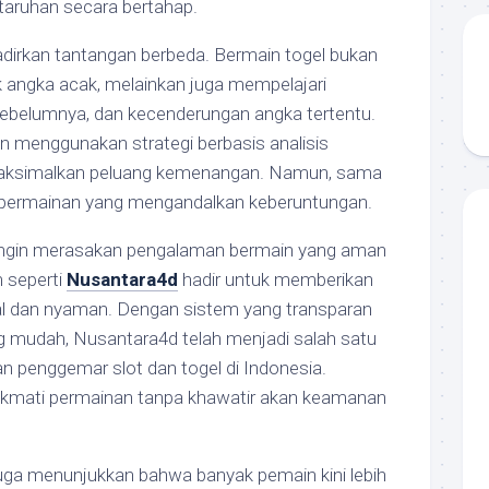
aruhan secara bertahap.
ghadirkan tantangan berbeda. Bermain togel bukan
angka acak, melainkan juga mempelajari
n sebelumnya, dan kecenderungan angka tertentu.
 menggunakan strategi berbasis analisis
maksimalkan peluang kemenangan. Namun, sama
ap permainan yang mengandalkan keberuntungan.
 ingin merasakan pengalaman bermain yang aman
m seperti
Nusantara4d
hadir untuk memberikan
al dan nyaman. Dengan sistem yang transparan
g mudah, Nusantara4d telah menjadi salah satu
gan penggemar slot dan togel di Indonesia.
ikmati permainan tanpa khawatir akan keamanan
juga menunjukkan bahwa banyak pemain kini lebih