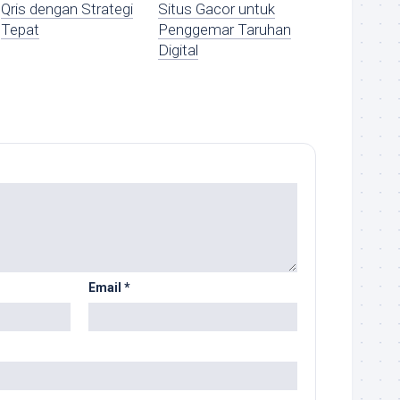
Qris dengan Strategi
Situs Gacor untuk
Tepat
Penggemar Taruhan
Digital
Email
*