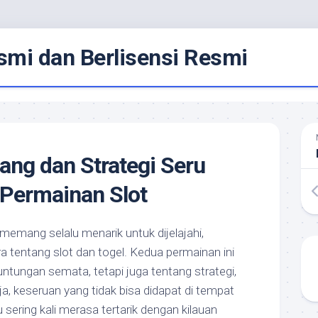
smi dan Berlisensi Resmi
ng dan Strategi Seru
 Permainan Slot
memang selalu menarik untuk dijelajahi,
a tentang slot dan togel. Kedua permainan ini
ntungan semata, tetapi juga tentang strategi,
a, keseruan yang tidak bisa didapat di tempat
 sering kali merasa tertarik dengan kilauan