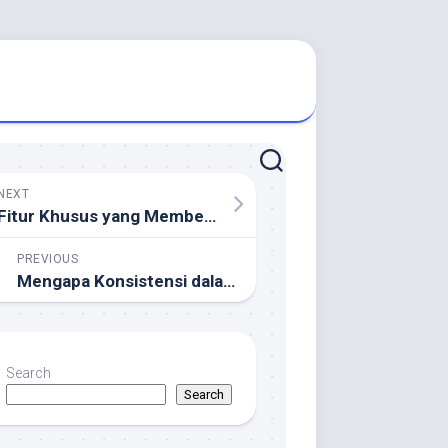
NEXT
Fitur Khusus yang Membedakan Situs Gacor dari Kompetitornya
PREVIOUS
Mengapa Konsistensi dalam Pelayanan Menjadi Kunci Kesuksesan Situs Gacor
Search
Search