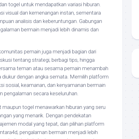
dan togel untuk mendapatkan variasi hiburan.
i visual dan kemenangan instan, sementara
puan analisis dan keberuntungan. Gabungan
alaman bermain menjadi lebih dinamis dan
 komunitas pemain juga menjadi bagian dari
usi tentang strategi, berbagi tips, hingga
rsama teman atau sesama pemain menambah
a diukur dengan angka semata. Memilih platform
si sosial, keamanan, dan kenyamanan bermain
n pengalaman secara keseluruhan.
ot maupun togel menawarkan hiburan yang seru
ngan yang menarik. Dengan pendekatan
ajemen modal yang tepat, dan pilihan platform
antara4d, pengalaman bermain menjadi lebih