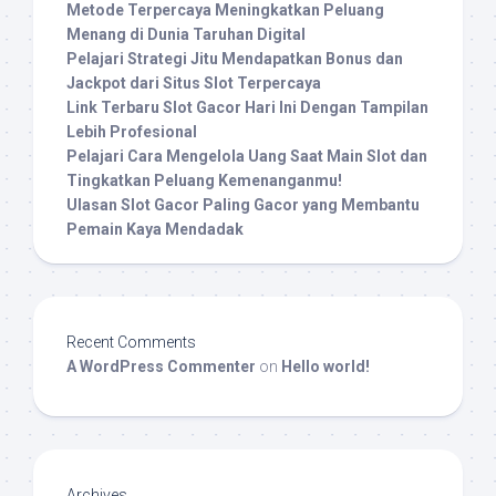
Metode Terpercaya Meningkatkan Peluang
Menang di Dunia Taruhan Digital
Pelajari Strategi Jitu Mendapatkan Bonus dan
Jackpot dari Situs Slot Terpercaya
Link Terbaru Slot Gacor Hari Ini Dengan Tampilan
Lebih Profesional
Pelajari Cara Mengelola Uang Saat Main Slot dan
Tingkatkan Peluang Kemenanganmu!
Ulasan Slot Gacor Paling Gacor yang Membantu
Pemain Kaya Mendadak
Recent Comments
A WordPress Commenter
on
Hello world!
Archives