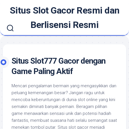
Skip
Situs Slot Gacor Resmi dan
to
content
Berlisensi Resmi
Situs Slot777 Gacor dengan
Game Paling Aktif
Mencari pengalaman bermain yang mengasyikkan dan
peluang kemenangan besar? Jangan ragu untuk
mencoba keberuntungan di dunia slot online yang kini
semakin diminati banyak pemain. Beragam pilihan
game menawarkan sensasi unik dan potensi hadiah
fantastis, membuat suasana hati selalu semangat saat
menekan tombol putar. Situs slot gacor menjadi