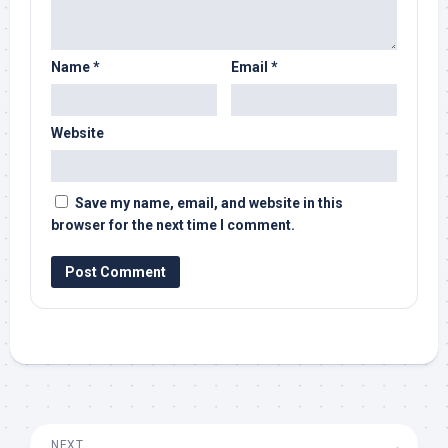
Name
*
Email
*
Website
Save my name, email, and website in this
browser for the next time I comment.
NEXT