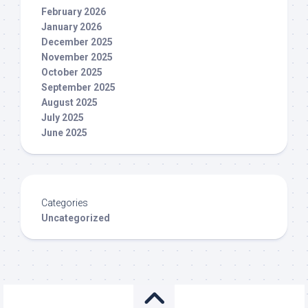
February 2026
January 2026
December 2025
November 2025
October 2025
September 2025
August 2025
July 2025
June 2025
Categories
Uncategorized