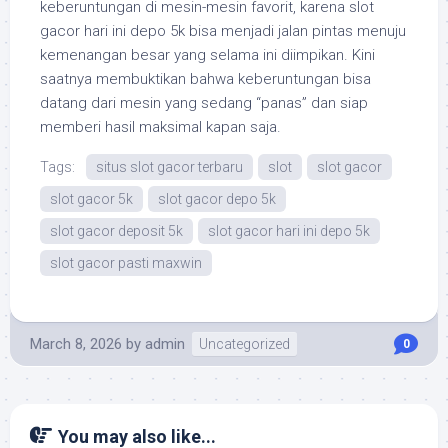
keberuntungan di mesin-mesin favorit, karena slot
gacor hari ini depo 5k bisa menjadi jalan pintas menuju
kemenangan besar yang selama ini diimpikan. Kini
saatnya membuktikan bahwa keberuntungan bisa
datang dari mesin yang sedang “panas” dan siap
memberi hasil maksimal kapan saja.
Tags:
situs slot gacor terbaru
slot
slot gacor
slot gacor 5k
slot gacor depo 5k
slot gacor deposit 5k
slot gacor hari ini depo 5k
slot gacor pasti maxwin
March 8, 2026
by
admin
Uncategorized
0
You may also like...