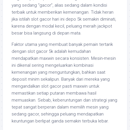
yang sedang “gacor”, alias sedang dalam kondisi
terbaik untuk memberikan kemenangan. Tidak heran
jika istilah slot gacor hari ini depo 5k semakin diminati,
karena dengan modal kecil, peluang meraih jackpot
besar bisa langsung di depan mata.
Faktor utama yang membuat banyak pemain tertarik
dengan slot gacor 5k adalah kemudahan
mendapatkan maxwin secara konsisten. Mesin-mesin
ini dikenal sering mengeluarkan kombinasi
kemenangan yang menguntungkan, bahkan saat
deposit minim sekalipun. Banyak dari mereka yang
mengandalkan slot gacor pasti maxwin untuk
memastikan setiap putaran membawa hasil
memuaskan. Sebab, keberuntungan dan strategi yang
tepat sangat berperan dalam memilih mesin yang
sedang gacor, sehingga peluang mendapatkan
keuntungan berlipat ganda semakin terbuka lebar.