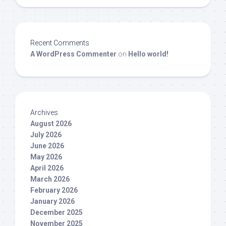
Recent Comments
A WordPress Commenter
on
Hello world!
Archives
August 2026
July 2026
June 2026
May 2026
April 2026
March 2026
February 2026
January 2026
December 2025
November 2025