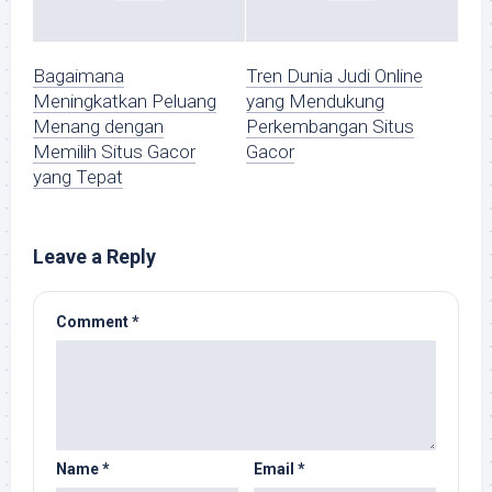
Bagaimana
Tren Dunia Judi Online
Meningkatkan Peluang
yang Mendukung
Menang dengan
Perkembangan Situs
Memilih Situs Gacor
Gacor
yang Tepat
Leave a Reply
Comment
*
Name
*
Email
*