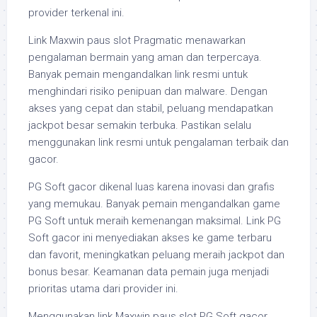
provider terkenal ini.
Link Maxwin paus slot Pragmatic menawarkan
pengalaman bermain yang aman dan terpercaya.
Banyak pemain mengandalkan link resmi untuk
menghindari risiko penipuan dan malware. Dengan
akses yang cepat dan stabil, peluang mendapatkan
jackpot besar semakin terbuka. Pastikan selalu
menggunakan link resmi untuk pengalaman terbaik dan
gacor.
PG Soft gacor dikenal luas karena inovasi dan grafis
yang memukau. Banyak pemain mengandalkan game
PG Soft untuk meraih kemenangan maksimal. Link PG
Soft gacor ini menyediakan akses ke game terbaru
dan favorit, meningkatkan peluang meraih jackpot dan
bonus besar. Keamanan data pemain juga menjadi
prioritas utama dari provider ini.
Menggunakan link Maxwin paus slot PG Soft gacor