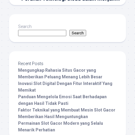
Search
Search
Recent Posts
Mengungkap Rahasia Situs Gacor yang
Memberikan Peluang Menang Lebih Besar
Inovasi Slot Digital Dengan Fitur Interaktif Yang
Memikat
Panduan Mengelola Emosi Saat Berhadapan
dengan Hasil Tidak Pasti
Faktor Teknikal yang Membuat Mesin Slot Gacor
Memberikan Hasil Menguntungkan
Permainan Slot Gacor Modern yang Selalu
Menarik Perhatian