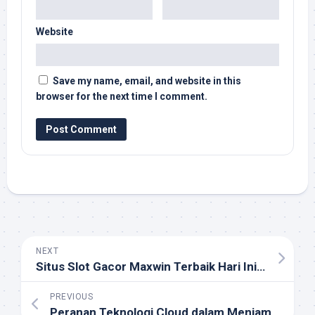
Website
Save my name, email, and website in this
browser for the next time I comment.
NEXT
Situs Slot Gacor Maxwin Terbaik Hari Ini Versi Player
PREVIOUS
Peranan Teknologi Cloud dalam Menjamin Ketersediaan Layanan Situs Gacor