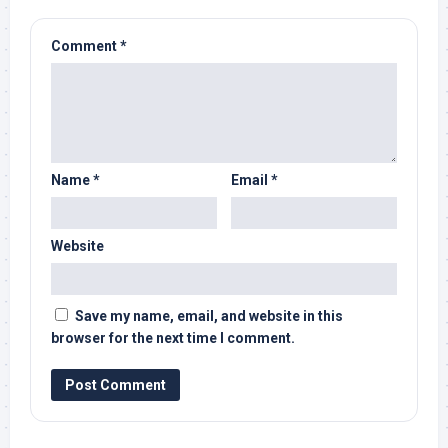
Comment
*
Name
*
Email
*
Website
Save my name, email, and website in this
browser for the next time I comment.