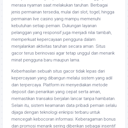
merasa nyaman saat melakukan taruhan. Berbagai
jenis permainan tersedia, mulai dari slot, togel, hingga
permainan live casino yang mampu memenuhi
kebutuhan setiap pemain. Dukungan layanan
pelanggan yang responsif juga menjadi nilai tambah,
memperkuat kepercayaan pengguna dalam
menjalankan aktivitas taruhan secara aman. Situs
gacor terus berinovasi agar tetap unggul dan menarik
minat pengguna baru maupun lama.
Keberhasilan sebuah situs gacor tidak lepas dari
kepercayaan yang dibangun melalui sistem yang adil
dan terpercaya. Platform ini menyediakan metode
deposit dan penarikan yang cepat serta aman,
memastikan transaksi berjalan lancar tanpa hambatan.
Selain itu, sistem keamanan data pribadi pemain selalu
dijaga dengan teknologi enkripsi terbaru untuk
mencegah kebocoran informasi. Keberagaman bonus
dan promosi menarik sering diberikan sebagai insentif