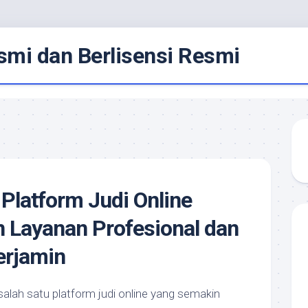
smi dan Berlisensi Resmi
Platform Judi Online
 Layanan Profesional dan
rjamin
lah satu platform judi online yang semakin