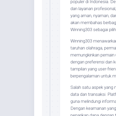
populer di Indonesia. D
dan layanan profesiona
yang aman, nyaman, dan 
akan membahas berbagai
Winning303 sebagai pilih
Winning303 menawarkan 
taruhan olahraga, permain
memungkinkan pemain un
dengan preferensi dan k
tampilan yang user-fri
berpengalaman untuk m
Salah satu aspek yang 
data dan transaksi. Pla
guna melindungi informas
Dengan keamanan yang 
penarikan dana dengan t