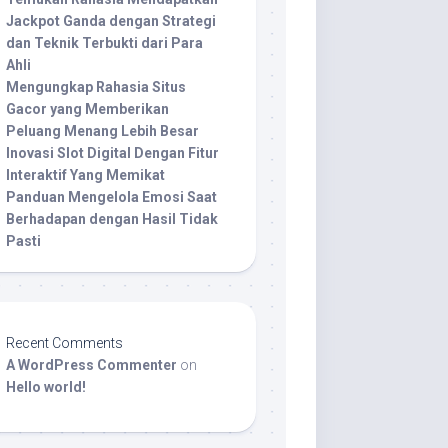
Jackpot Ganda dengan Strategi
dan Teknik Terbukti dari Para
Ahli
Mengungkap Rahasia Situs
Gacor yang Memberikan
Peluang Menang Lebih Besar
Inovasi Slot Digital Dengan Fitur
Interaktif Yang Memikat
Panduan Mengelola Emosi Saat
Berhadapan dengan Hasil Tidak
Pasti
Recent Comments
A WordPress Commenter
on
Hello world!