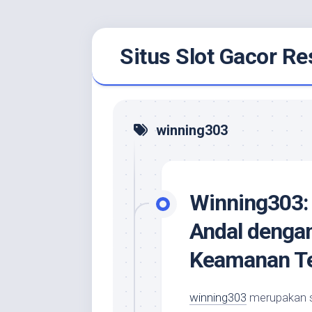
Skip
Situs Slot Gacor Re
to
content
winning303
Winning303: 
Andal dengan
Keamanan Te
winning303
merupakan sa