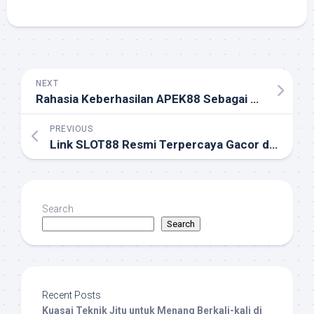
NEXT
Rahasia Keberhasilan APEK88 Sebagai Platform Resmi Slot Thailand yang Terdepan
PREVIOUS
Link SLOT88 Resmi Terpercaya Gacor dan Bebas Aturan
Search
Search
Recent Posts
Kuasai Teknik Jitu untuk Menang Berkali-kali di