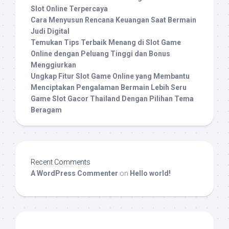
Slot Online Terpercaya
Cara Menyusun Rencana Keuangan Saat Bermain
Judi Digital
Temukan Tips Terbaik Menang di Slot Game
Online dengan Peluang Tinggi dan Bonus
Menggiurkan
Ungkap Fitur Slot Game Online yang Membantu
Menciptakan Pengalaman Bermain Lebih Seru
Game Slot Gacor Thailand Dengan Pilihan Tema
Beragam
Recent Comments
A WordPress Commenter
on
Hello world!