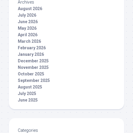
Archives
August 2026
July 2026
June 2026
May 2026
April 2026
March 2026
February 2026
January 2026
December 2025
November 2025
October 2025
September 2025
August 2025
July 2025
June 2025
Categories