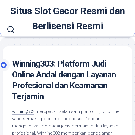
Skip
Situs Slot Gacor Resmi dan
to
content
Berlisensi Resmi
Winning303: Platform Judi
Online Andal dengan Layanan
Profesional dan Keamanan
Terjamin
winning303
merupakan salah satu platform judi online
yang semakin populer di Indonesia. Dengan
menghadirkan berbagai jenis permainan dan layanan
profesional, Winning303 memberikan pengalaman