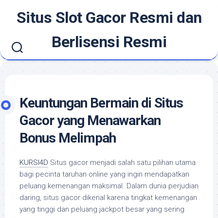
Skip
Situs Slot Gacor Resmi dan
to
content
Berlisensi Resmi
Keuntungan Bermain di Situs
Gacor yang Menawarkan
Bonus Melimpah
KURSI4D
Situs gacor menjadi salah satu pilihan utama
bagi pecinta taruhan online yang ingin mendapatkan
peluang kemenangan maksimal. Dalam dunia perjudian
daring, situs gacor dikenal karena tingkat kemenangan
yang tinggi dan peluang jackpot besar yang sering