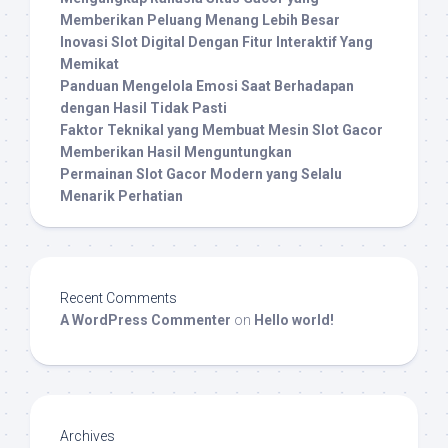
Memberikan Peluang Menang Lebih Besar
Inovasi Slot Digital Dengan Fitur Interaktif Yang
Memikat
Panduan Mengelola Emosi Saat Berhadapan
dengan Hasil Tidak Pasti
Faktor Teknikal yang Membuat Mesin Slot Gacor
Memberikan Hasil Menguntungkan
Permainan Slot Gacor Modern yang Selalu
Menarik Perhatian
Recent Comments
A WordPress Commenter
on
Hello world!
Archives