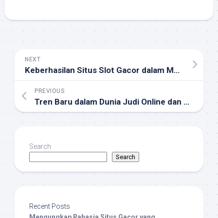
NEXT
Keberhasilan Situs Slot Gacor dalam Menyajikan Slot dengan RTP Tinggi
PREVIOUS
Tren Baru dalam Dunia Judi Online dan Dampaknya terhadap Situs Gacor
Search
Search
Recent Posts
Mengungkap Rahasia Situs Gacor yang