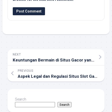
NEXT
Keuntungan Bermain di Situs Gacor yang Menawarkan Bonus Melimpah
PREVIOUS
Aspek Legal dan Regulasi Situs Slot Gacor di Indonesia
Search
Search