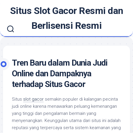
Skip
Situs Slot Gacor Resmi dan
to
content
Berlisensi Resmi
Tren Baru dalam Dunia Judi
Online dan Dampaknya
terhadap Situs Gacor
Situs
slot gacor
semakin populer di kalangan pecinta
judi online karena menawarkan peluang kemenangan
yang tinggi dan pengalaman bermain yang
menyenangkan. Keunggulan utama dari situs ini adalah
reputasi yang terpercaya serta sistem keamanan yang